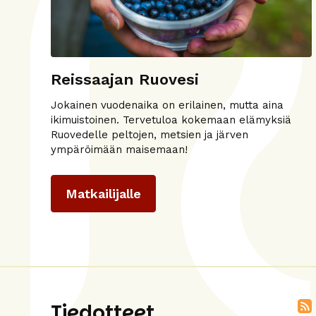
Reissaajan Ruovesi
Jokainen vuodenaika on erilainen, mutta aina
ikimuistoinen. Tervetuloa kokemaan elämyksiä
Ruovedelle peltojen, metsien ja järven
ympäröimään maisemaan!
Matkailijalle
Tiedotteet