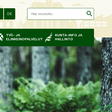
Hakusana(
search
N
DE
TYÖ- JA
KUNTA-INFO JA
ELINKEINOPALVELUT
HALLINTO