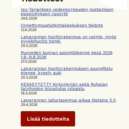
Iso-Tarjanteen vedenkorkeuden nostamisen
esiselvityksen raportit
24.6.2026
Onnettomuustutkintakeskuksen tiedote
12.6.2026
Laivarannan huoltorakennus on valmis, myös
pyykkihuolto toimii.
29.5.2026
Ruoveden kunnan asiointiliikenne kesä 2026
1.6.-9.8.2026
27.5.2026
Laivarannan huoltorakennuksen suunnittelu
etenee, kysely auki
20.5.2026
KESKEYTETTY Kirkonkylän sekä Ruhalan
talvihoidon kilpailutus julkaistu
18.5.2026
Laivarannan laituriasennus alkaa tiistaina 5.5
29.4.2026
Lisää tiedotteita