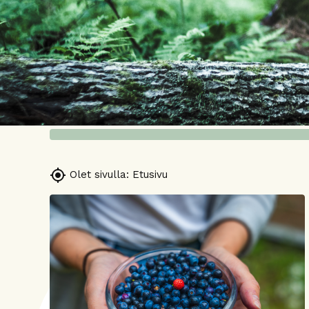

Olet sivulla:
Etusivu