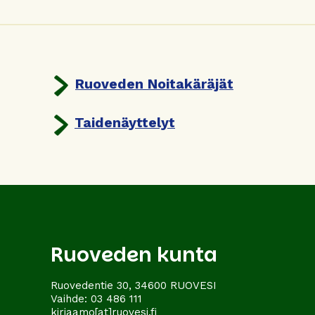
Ruoveden Noitakäräjät
Taidenäyttelyt
Ruoveden kunta
Ruovedentie 30, 34600 RUOVESI
Vaihde:
03 486 111
kirjaamo[at]ruovesi.fi