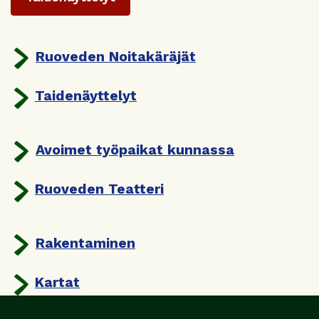
Ruoveden Noitakäräjät
Taidenäyttelyt
Avoimet työpaikat kunnassa
Ruoveden Teatteri
Rakentaminen
Kartat