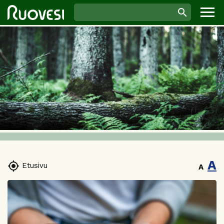
A

Etusivu
A