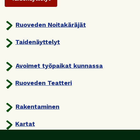
Ruoveden Noitakäräjät
Taidenäyttelyt
Avoimet työpaikat kunnassa
Ruoveden Teatteri
Rakentaminen
Kartat