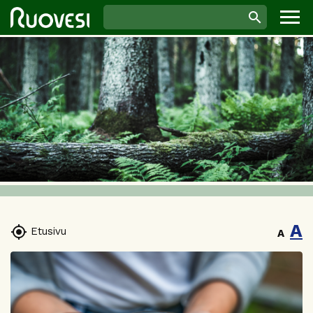
A

Etusivu
A