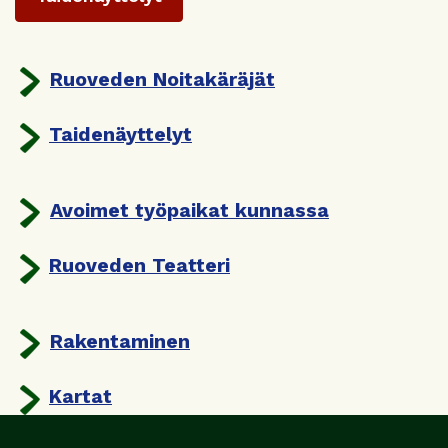
Ruoveden Noitakäräjät
Taidenäyttelyt
Avoimet työpaikat kunnassa
Ruoveden Teatteri
Rakentaminen
Kartat