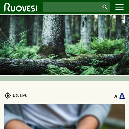
A

Etusivu
A