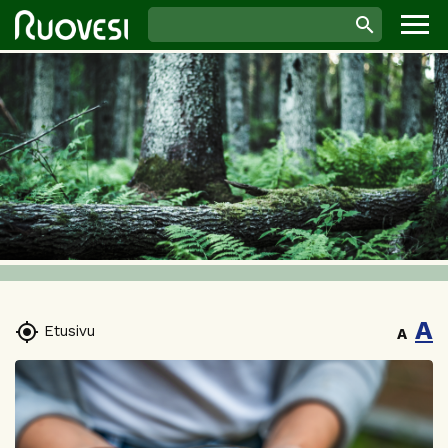
A

Etusivu
A