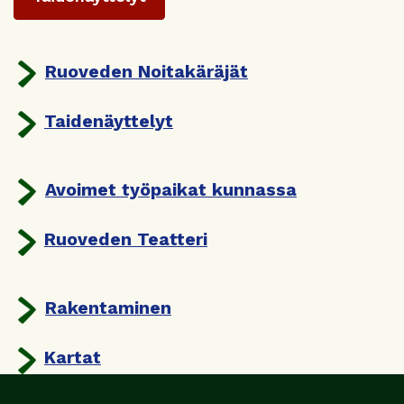
Ruoveden Noitakäräjät
Taidenäyttelyt
Avoimet työpaikat kunnassa
Ruoveden Teatteri
Rakentaminen
Kartat