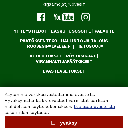
kirjaamo[at]ruovesi.fi
YHTEYSTIEDOT
|
LASKUTUSOSOITE
|
PALAUTE
PÄÄTÖKSENTEKO
|
HALLINTO JA TALOUS
|
RUOVESIPALVELEE.FI
|
TIETOSUOJA
KUULUTUKSET
|
PÖYTÄKIRJAT
|
VIRANHALTIJAPÄÄTÖKSET
EVÄSTEASETUKSET
Käytämme verkkosivustollamme evästeitä.
Hyväksymällä kaikki evästeet varmistat parhaan
mahdollisen käyttökokemuksen.
Lue lisää evästeistä
sekä niiden käytöstä.
Hyväksy
check_box_outline_blank