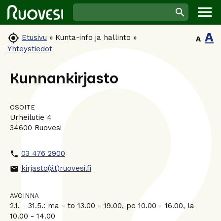
A

Etusivu
»
Kunta-info ja hallinto
»
A
Yhteystiedot
Kunnankirjasto
OSOITE
Urheilutie 4
34600 Ruovesi
03 476 2900
phone
kirjasto(ät)ruovesi.fi
email
AVOINNA
2.1. - 31.5.: ma - to 13.00 - 19.00, pe 10.00 - 16.00, la
10.00 - 14.00