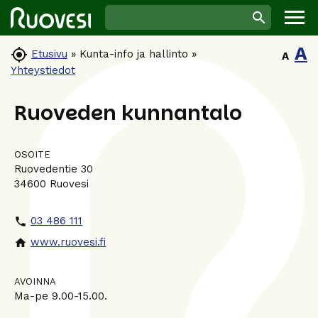
A

Etusivu
»
Kunta-info ja hallinto
»
A
Yhteystiedot
Ruoveden kunnantalo
OSOITE
Ruovedentie 30
34600 Ruovesi
03 486 111
phone
www.ruovesi.fi
home
AVOINNA
Ma-pe 9.00-15.00.