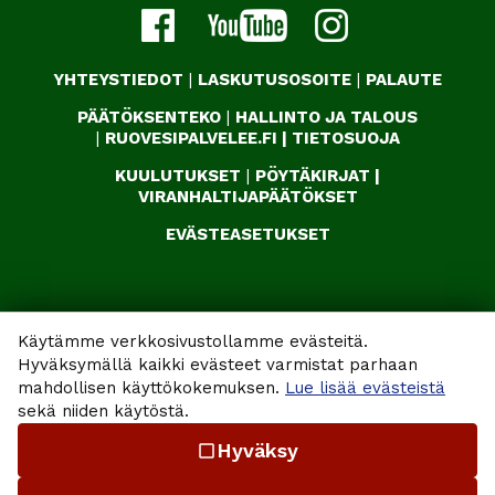
YHTEYSTIEDOT
|
LASKUTUSOSOITE
|
PALAUTE
PÄÄTÖKSENTEKO
|
HALLINTO JA TALOUS
|
RUOVESIPALVELEE.FI
|
TIETOSUOJA
KUULUTUKSET
|
PÖYTÄKIRJAT
|
VIRANHALTIJAPÄÄTÖKSET
EVÄSTEASETUKSET
Käytämme verkkosivustollamme evästeitä.
Hyväksymällä kaikki evästeet varmistat parhaan
mahdollisen käyttökokemuksen.
Lue lisää evästeistä
sekä niiden käytöstä.
Hyväksy
check_box_outline_blank