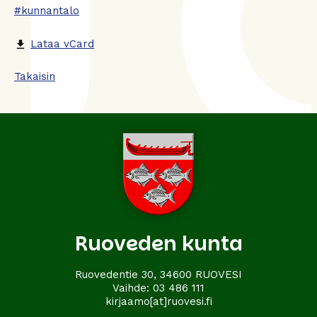
#kunnantalo
Lataa vCard
file_download
Takaisin
Ruoveden kunta
Ruovedentie 30, 34600 RUOVESI
Vaihde:
03 486 111
kirjaamo[at]ruovesi.fi