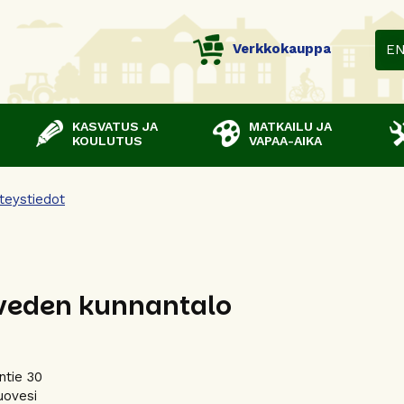
Verkkokauppa
E
KASVATUS JA
MATKAILU JA
KOULUTUS
VAPAA-AIKA
teystiedot
veden kunnantalo
tie 30
uovesi