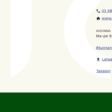
03 48
phone
www.r
home
AVOINNA
Ma-pe 9.
#kunnan
Lataa
file_download
Takaisin