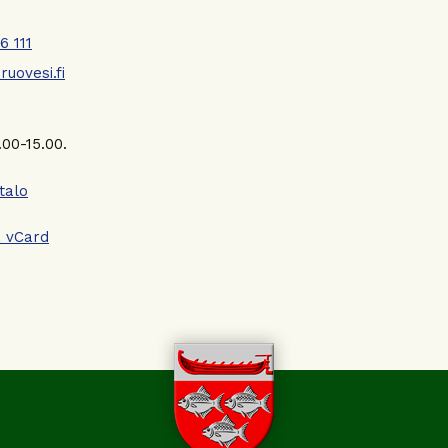
6 111
uovesi.fi
00-15.00.
talo
 vCard