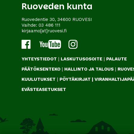
Ruoveden kunta
Ruovedentie 30, 34600 RUOVESI
Vaihde:
03 486 111
kirjaamo[at]ruovesi.fi
YHTEYSTIEDOT
|
LASKUTUSOSOITE
|
PALAUTE
PÄÄTÖKSENTEKO
|
HALLINTO JA TALOUS
|
RUOVES
KUULUTUKSET
|
PÖYTÄKIRJAT
|
VIRANHALTIJAP
EVÄSTEASETUKSET