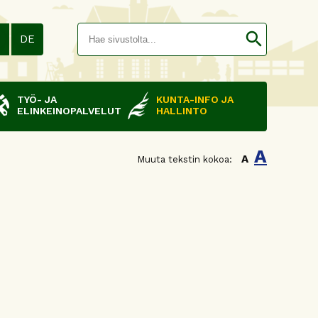
Hakusana(
search
N
DE
TYÖ- JA
KUNTA-INFO JA
ELINKEINOPALVELUT
HALLINTO
A
A
Muuta tekstin kokoa: