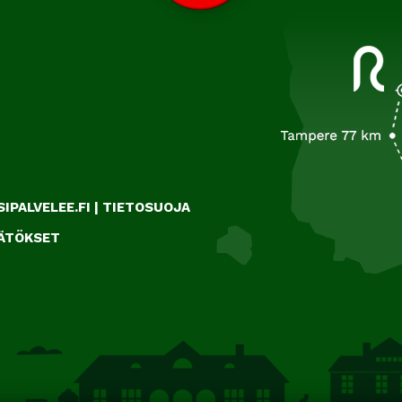
IPALVELEE.FI
|
TIETOSUOJA
ÄÄTÖKSET