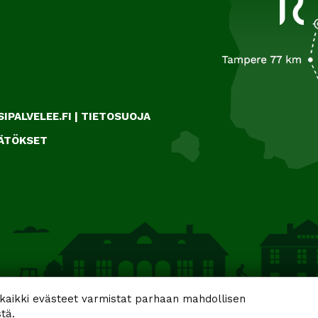
IPALVELEE.FI
|
TIETOSUOJA
ÄÄTÖKSET
aikki evästeet varmistat parhaan mahdollisen
tä.