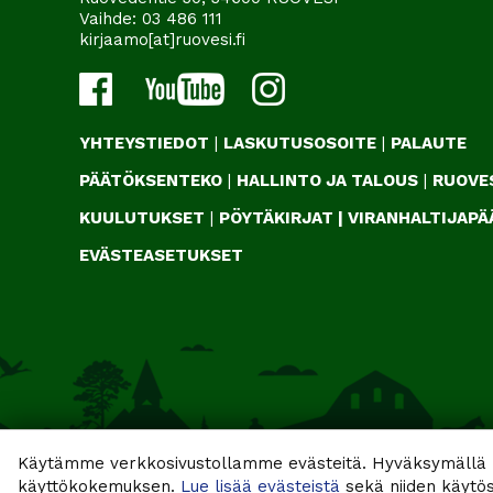
Vaihde:
03 486 111
kirjaamo[at]ruovesi.fi
YHTEYSTIEDOT
|
LASKUTUSOSOITE
|
PALAUTE
PÄÄTÖKSENTEKO
|
HALLINTO JA TALOUS
|
RUOVES
KUULUTUKSET
|
PÖYTÄKIRJAT
|
VIRANHALTIJAP
EVÄSTEASETUKSET
Käytämme verkkosivustollamme evästeitä. Hyväksymällä k
käyttökokemuksen.
Lue lisää evästeistä
sekä niiden käytös