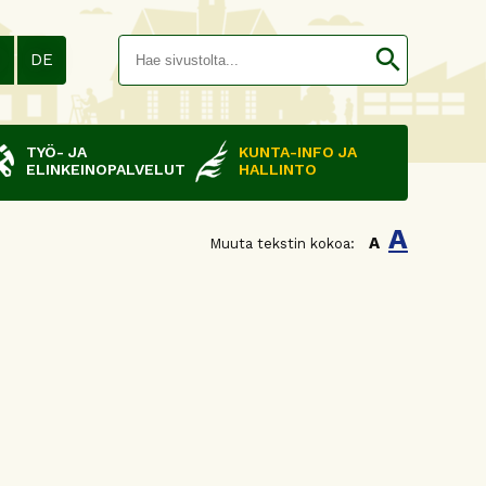
Hakusana(
search
N
DE
TYÖ- JA
KUNTA-INFO JA
ELINKEINOPALVELUT
HALLINTO
A
A
Muuta tekstin kokoa: