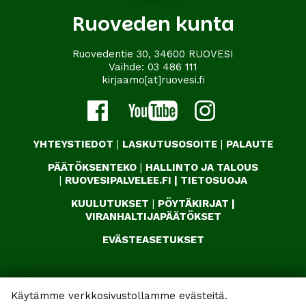
Ruoveden kunta
Ruovedentie 30, 34600 RUOVESI
Vaihde:
03 486 111
kirjaamo[at]ruovesi.fi
YHTEYSTIEDOT
|
LASKUTUSOSOITE
|
PALAUTE
PÄÄTÖKSENTEKO
|
HALLINTO JA TALOUS
|
RUOVESIPALVELEE.FI
|
TIETOSUOJA
KUULUTUKSET
|
PÖYTÄKIRJAT
|
VIRANHALTIJAPÄÄTÖKSET
EVÄSTEASETUKSET
Käytämme verkkosivustollamme evästeitä.