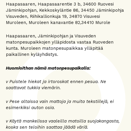
Haapasaaren, Haapasaarentie 3 b, 34600 Ruovesi
Jäminkipohjan, Kekkoskyläntie 86, 34450 Jäminkipohja
Visuveden, Riihikallionkuja 19, 34870 Visuvesi
Muroleen, Muroleen kanavantie 82,34410 Murole
Haapasaaren, Jäminkipohjan ja Visuveden
matonpesupaikkojen ylläpidosta vastaa Ruoveden
kunta. Muroleen matonpesupaikkaa ylläpitää
paikallinen kyläyhdistys.
Huomioithan nämä matonpesupaikalla:
v Puistele hiekat ja irtoroskat ennen pesua. Ne
saattavat tukkia viemärin.
v Pese altaissa vain mattoja ja muita tekstiilejä, ei
esimerkiksi auton osia.
v Käytä mankelissa vaaleilla matoilla suojakangasta,
koska sen teloihin saattaa jäädä väriä.