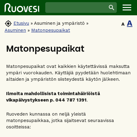
A

Etusivu
»
Asuminen ja ympäristö
»
A
Asuminen
»
Matonpesupaikat
Matonpesupaikat
Matonpesupaikat ovat kaikkien käytettävissä maksutta
ympäri vuorokauden. Käyttäjiä pyydetään huolehtimaan
altaiden ja ympäristön siisteydestä käytön jälkeen.
Ilmoita mahdollisista toimintahäiriöistä
vikapäivystykseen p. 044 787 1391
.
Ruoveden kunnassa on neljä yleistä
matonpesupaikkaa, jotka sijaitsevat seuraavissa
osoitteissa: