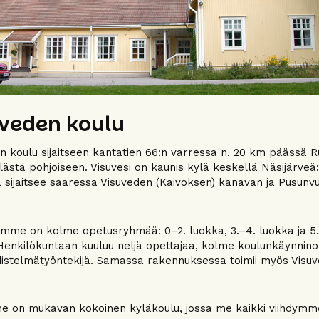
veden koulu
n koulu sijaitseen kantatien 66:n varressa n. 20 km päässä 
lästä pohjoiseen. Visuvesi on kaunis kylä keskellä Näsijärveä
 sijaitsee saaressa Visuveden (Kaivoksen) kanavan ja Pusunv
mme on kolme opetusryhmää: 0–2. luokka, 3.–4. luokka ja 5.
Henkilökuntaan kuuluu neljä opettajaa, kolme koulunkäynnino
istelmätyöntekijä. Samassa rakennuksessa toimii myös Visu
 on mukavan kokoinen kyläkoulu, jossa me kaikki viihdymm