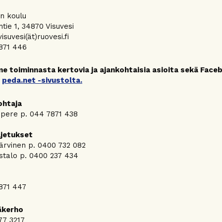
n koulu
tie 1, 34870 Visuvesi
visuvesi(ät)ruovesi.fi
871 446
 toiminnasta kertovia ja ajankohtaisia asioita sekä Face
t
peda.net -sivustolta.
ohtaja
pere p. 044 7871 438
ljetukset
rvinen p. 0400 732 082
istalo p. 0400 237 434
871 447
äkerho
77 3217