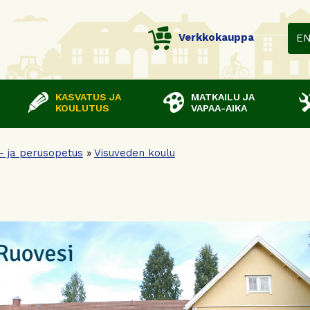
Verkkokauppa
E
KASVATUS JA
MATKAILU JA
KOULUTUS
VAPAA-AIKA
i- ja perusopetus
»
Visuveden koulu