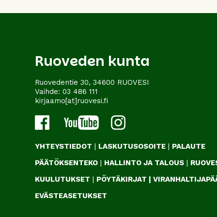
Ruoveden kunta
Ruovedentie 30, 34600 RUOVESI
Vaihde:
03 486 111
kirjaamo[at]ruovesi.fi
YHTEYSTIEDOT
|
LASKUTUSOSOITE
|
PALAUTE
PÄÄTÖKSENTEKO
|
HALLINTO JA TALOUS
|
RUOVES
KUULUTUKSET
|
PÖYTÄKIRJAT
|
VIRANHALTIJAP
EVÄSTEASETUKSET