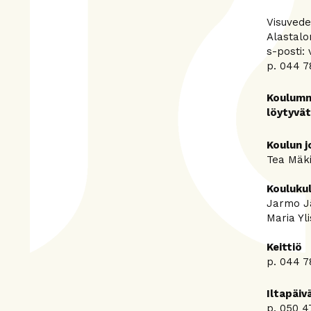
Visuvede
Alastalon
s-posti: 
p. 044 7
Koulumme
löytyvä
Koulun j
Tea Mäki
Kouluku
Jarmo Jä
Maria Yl
Keittiö
p. 044 7
Iltapäiv
p. 050 4