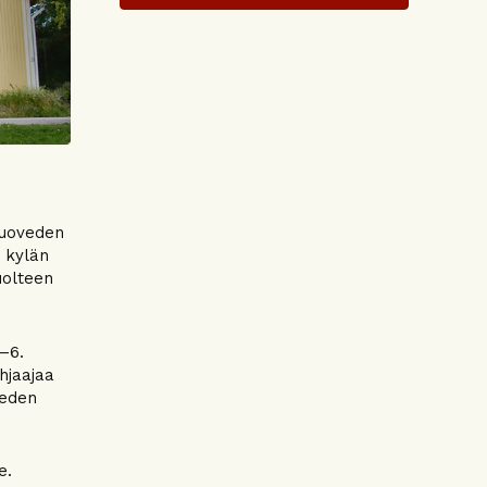
Ruoveden
: kylän
uolteen
–6.
hjaajaa
veden
e.