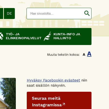
Hakusana(
search
N
DE
TYÖ- JA
KUNTA-INFO JA
ELINKEINOPALVELUT
HALLINTO
A
A
Muuta tekstin kokoa:
Hyväksy Facebookin evästeet
niin
saat sisällön näkyviin.
Seuraa meitä
Instagramissa