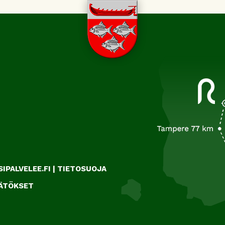
IPALVELEE.FI
|
TIETOSUOJA
ÄÄTÖKSET