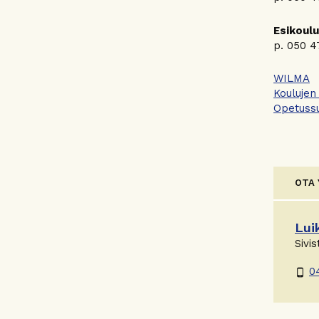
Esikoulu
p. 050 4
WILMA
Koulujen
Opetuss
OTA
Lui
Sivis
0
phone_android