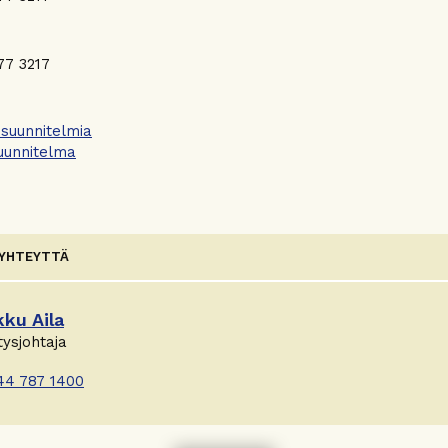
77 3217
 suunnitelmia
uunnitelma
 YHTEYTTÄ
kku Aila
tysjohtaja
44 787 1400