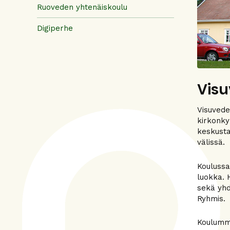
Ruoveden yhtenäiskoulu
Digiperhe
Visu
Visuvede
kirkonky
keskusta
välissä.
Koulussa
luokka. 
sekä yhd
Ryhmis.
Koulumme