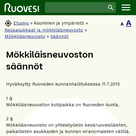
A

Etusivu
»
Asuminen ja ympäristö
»
A
Kesäasukkaat ja mökkiläisneuvosto
»
Mökkiläisneuvosto
»
Säännöt
Mökkiläisneuvoston
säännöt
Hyväksytty Ruoveden kunnanhallituksessa 11.7.2015
1 §
Mökkiläisneuvoston kotipaikka on Ruoveden kunta.
2 §
Mökkiläisneuvosto on yhteistyöelin kesäruovesiläisten,
paikallisten asukkaiden ja kunnan viranomaisten välillä.