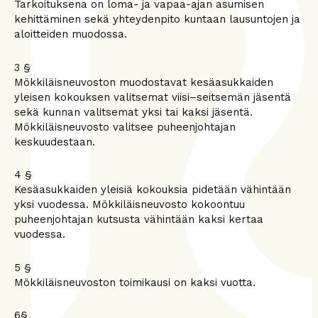
Tarkoituksena on loma- ja vapaa-ajan asumisen
kehittäminen sekä yhteydenpito kuntaan lausuntojen ja
aloitteiden muodossa.
3 §
Mökkiläisneuvoston muodostavat kesäasukkaiden
yleisen kokouksen valitsemat viisi–seitsemän jäsentä
sekä kunnan valitsemat yksi tai kaksi jäsentä.
Mökkiläisneuvosto valitsee puheenjohtajan
keskuudestaan.
4 §
Kesäasukkaiden yleisiä kokouksia pidetään vähintään
yksi vuodessa. Mökkiläisneuvosto kokoontuu
puheenjohtajan kutsusta vähintään kaksi kertaa
vuodessa.
5 §
Mökkiläisneuvoston toimikausi on kaksi vuotta.
6§