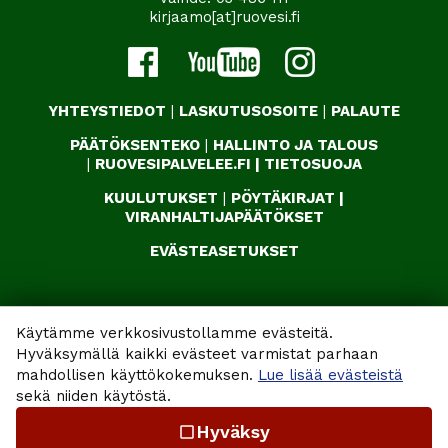
kirjaamo[at]ruovesi.fi
YHTEYSTIEDOT
|
LASKUTUSOSOITE
|
PALAUTE
PÄÄTÖKSENTEKO
|
HALLINTO JA TALOUS
|
RUOVESIPALVELEE.FI
|
TIETOSUOJA
KUULUTUKSET
|
PÖYTÄKIRJAT
|
VIRANHALTIJAPÄÄTÖKSET
EVÄSTEASETUKSET
Käytämme verkkosivustollamme evästeitä.
Hyväksymällä kaikki evästeet varmistat parhaan
mahdollisen käyttökokemuksen.
Lue lisää evästeistä
sekä niiden käytöstä.
Hyväksy
check_box_outline_blank