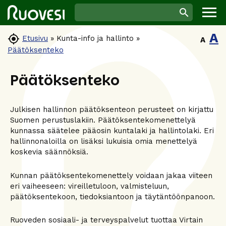
A

Etusivu
»
Kunta-info ja hallinto
»
A
Päätöksenteko
Päätöksenteko
Julkisen hallinnon päätöksenteon perusteet on kirjattu
Suomen perustuslakiin. Päätöksentekomenettelyä
kunnassa säätelee pääosin kuntalaki ja hallintolaki. Eri
hallinnonaloilla on lisäksi lukuisia omia menettelyä
koskevia säännöksiä.
Kunnan päätöksentekomenettely voidaan jakaa viiteen
eri vaiheeseen: vireilletuloon, valmisteluun,
päätöksentekoon, tiedoksiantoon ja täytäntöönpanoon.
Ruoveden sosiaali- ja terveyspalvelut tuottaa Virtain