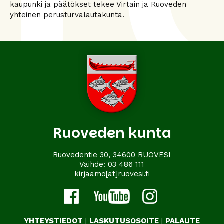
kaupunki ja päätökset tekee Virtain ja Ruoveden
yhteinen perusturvalautakunta.
Ruoveden kunta
Ruovedentie 30, 34600 RUOVESI
Vaihde:
03 486 111
kirjaamo[at]ruovesi.fi
YHTEYSTIEDOT
|
LASKUTUSOSOITE
|
PALAUTE