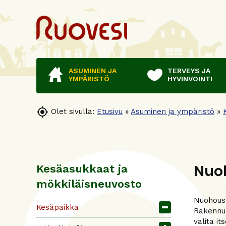
ASUMINEN JA
TERVEYS JA
YMPÄRISTÖ
HYVINVOINTI

Olet sivulla:
Etusivu
»
Asuminen ja ympäristö
»
Nuo
Kesäasukkaat ja
mökkiläisneuvosto
Nuohoust
Kesäpaikka
Rakennuk
valita i