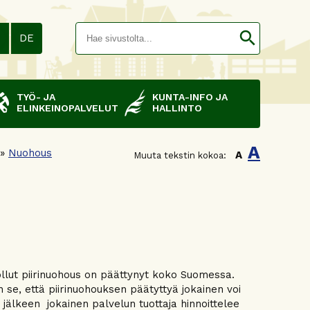
Hakusana(
search
N
DE
TYÖ- JA
KUNTA-INFO JA
ELINKEINOPALVELUT
HALLINTO
A
»
Nuohous
A
Muuta tekstin kokoa:
llut piirinuohous on päättynyt koko Suomessa.
se, että piirinuohouksen päätyttyä jokainen voi
 jälkeen jokainen palvelun tuottaja hinnoittelee