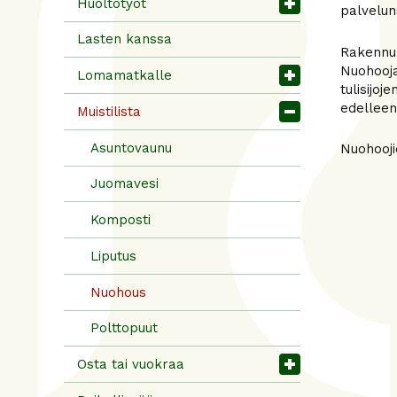
Huoltotyöt
palveluns
Lasten kanssa
Rakennuk
Nuohooja
Lomamatkalle
tulisijo
edelleen
Muistilista
Asuntovaunu
Nuohooji
Juomavesi
Komposti
Liputus
Nuohous
Polttopuut
Osta tai vuokraa