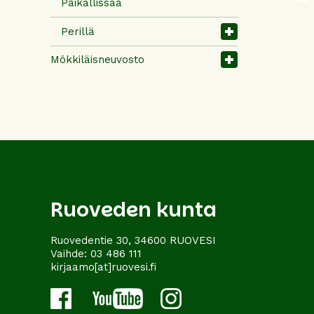
Paikallissää
Perillä
Mökkiläisneuvosto
Ruoveden kunta
Ruovedentie 30, 34600 RUOVESI
Vaihde:
03 486 111
kirjaamo[at]ruovesi.fi