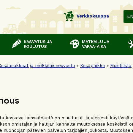
Verkkokauppa
E
KASVATUS JA
MATKAILU JA
KOULUTUS
VAPAA-AIKA
Kesäasukkaat ja mökkiläisneuvosto
»
Kesäpaikka
»
Muistilista
hous
a koskeva lainsäädäntö on muuttunut ja yleisesti käytössä o
sen omistajan ja haltijan kannalta muutoksessa keskeistä on 
tse nuohoojan pätevien palvelun tarjoajien joukosta. Muutoksen