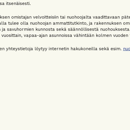
a itsenäisesti.
sen omistajan velvoitteisiin tai nuohoojalta vaadittavaan pät
lla tulee olla nuohoojan ammattitutkinto, ja rakennuksen omist
jen ja savuhormien kunnosta sekä säännöllisestä nuohouksesta
 vuosittain, vapaa-ajan asunnoissa vähintään kolmen vuoden 
en yhteystietoja löytyy internetin hakukoneilla sekä esim.
nuo