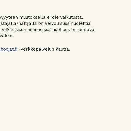
evyyteen muutoksella ei ole vaikutusta.
ajalla/haltijalla on velvollisuus huolehtia
. Vakituisissa asunnoissa nuohous on tehtävä
välein.
hoojat.fi
-verkkopalvelun kautta.