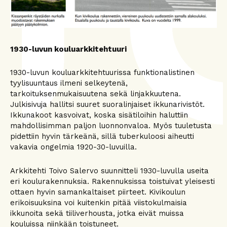
1930-luvun kouluarkkitehtuuri
1930-luvun kouluarkkitehtuurissa funktionalistinen
tyylisuuntaus ilmeni selkeytenä,
tarkoituksenmukaisuutena sekä linjakkuutena.
Julkisivuja hallitsi suuret suoralinjaiset ikkunarivistöt.
Ikkunakoot kasvoivat, koska sisätiloihin haluttiin
mahdollisimman paljon luonnonvaloa. Myös tuuletusta
pidettiin hyvin tärkeänä, sillä tuberkuloosi aiheutti
vakavia ongelmia 1920-30-luvuilla.
Arkkitehti Toivo Salervo suunnitteli 1930-luvulla useita
eri koulurakennuksia. Rakennuksissa toistuivat yleisesti
ottaen hyvin samankaltaiset piirteet. Kivikoulun
erikoisuuksina voi kuitenkin pitää viistokulmaisia
ikkunoita sekä tiiliverhousta, jotka eivät muissa
kouluissa niinkään toistuneet.