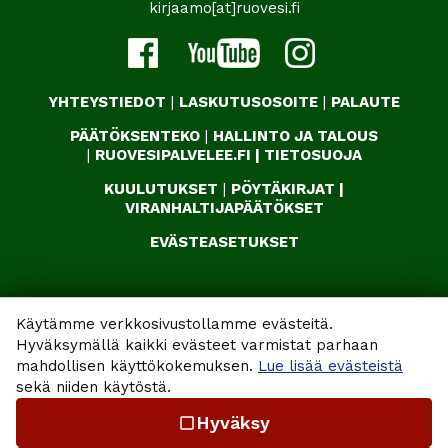
kirjaamo[at]ruovesi.fi
YHTEYSTIEDOT
|
LASKUTUSOSOITE
|
PALAUTE
PÄÄTÖKSENTEKO
|
HALLINTO JA TALOUS
|
RUOVESIPALVELEE.FI
|
TIETOSUOJA
KUULUTUKSET
|
PÖYTÄKIRJAT
|
VIRANHALTIJAPÄÄTÖKSET
EVÄSTEASETUKSET
Käytämme verkkosivustollamme evästeitä.
Hyväksymällä kaikki evästeet varmistat parhaan
mahdollisen käyttökokemuksen.
Lue lisää evästeistä
sekä niiden käytöstä.
Hyväksy
check_box_outline_blank