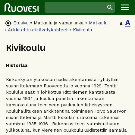
A

Etusivu
»
Matkailu ja vapaa-aika
»
Matkailu
A
»
Arkkitehtuurikävelykohteet
»
Kivikoulu
Kivikoulu
Historiaa
Kirkonkylän yläkoulun uudisrakentamista ryhdyttiin
suunnittelemaan Ruovedellä jo vuonna 1929. Tontti
koululle saatiin lohkottua Ritoniemen kantatilasta
vuonna 1934 ja koulua päästiin rakentamaan
kansakouluna toimineen puukoulun läheisyyteen.
Kouluhallituksen arkkitehtina toimineen Toivo Salervon
suunnittelema ja Martti Eskolan urakoima rakennus
valmistui 1935-1936. Rakennus toimi valmistuttuaan
yläkouluna, kun viereinen puukoulu uudistettiin samalla