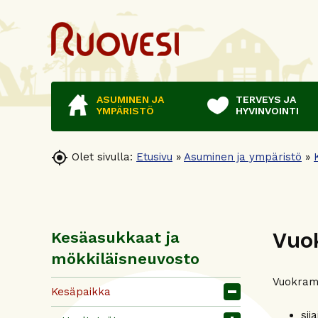
ASUMINEN JA
TERVEYS JA
YMPÄRISTÖ
HYVINVOINTI

Olet sivulla:
Etusivu
»
Asuminen ja ympäristö
»
Vuo
Kesäasukkaat ja
mökkiläisneuvosto
Vuokramö
Kesäpaikka
sij