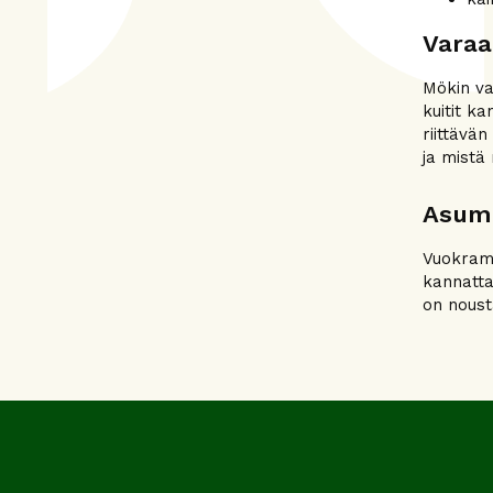
Varaa
Mökin va
kuitit k
riittävä
ja mistä
Asum
Vuokramö
kannatta
on noust