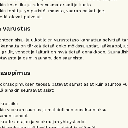
in koko, ikä ja rakennusmateriaali ja kunto
in tontti ja ympäristö: maasto, vaaran paikat, jne.
ellä olevat palvelut.
 varustus
hteen sisä- ja ulkotilojen varustetaso kannattaa selvittää 
 kannalta on tärkeä tietää onko mökissä astiat, jääkaappi, j
: grillit, veneet ja laiturit on hyvä tietää ennakkoon. Saunal
tavasta ja esim. saunapuiden saannista.
rasopimus
okrasopimuksen teossa pätevät samat asiat kuin asuntoa v
lä ainakin seuraavat asiat:
kra-aika
kin vuokran suuruus ja mahdollinen ennakkomaksu
isanomisehdot
kralle antajan ja vuokraajan yhteystiedot
kki vuokraan sisältyvät muut ehdot ja säännöt.