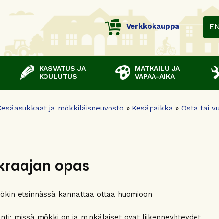
Verkkokauppa
E
KASVATUS JA
MATKAILU JA
KOULUTUS
VAPAA-AIKA
Kesäasukkaat ja mökkiläisneuvosto
»
Kesäpaikka
»
Osta tai v
kraajan opas
kin etsinnässä kannattaa ottaa huomioon
ainti: missä mökki on ja minkälaiset ovat liikenneyhteydet