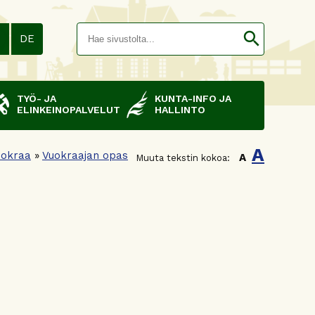
Hakusana(
search
N
DE
TYÖ- JA
KUNTA-INFO JA
ELINKEINOPALVELUT
HALLINTO
A
uokraa
»
Vuokraajan opas
A
Muuta tekstin kokoa: