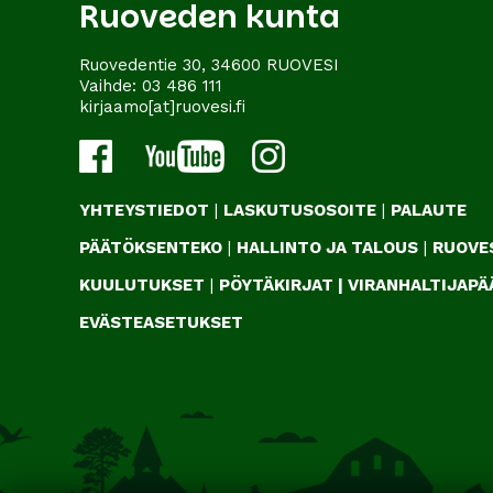
Ruoveden kunta
Ruovedentie 30, 34600 RUOVESI
Vaihde:
03 486 111
kirjaamo[at]ruovesi.fi
YHTEYSTIEDOT
|
LASKUTUSOSOITE
|
PALAUTE
PÄÄTÖKSENTEKO
|
HALLINTO JA TALOUS
|
RUOVES
KUULUTUKSET
|
PÖYTÄKIRJAT
|
VIRANHALTIJAP
EVÄSTEASETUKSET