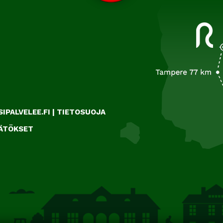
IPALVELEE.FI
|
TIETOSUOJA
ÄÄTÖKSET