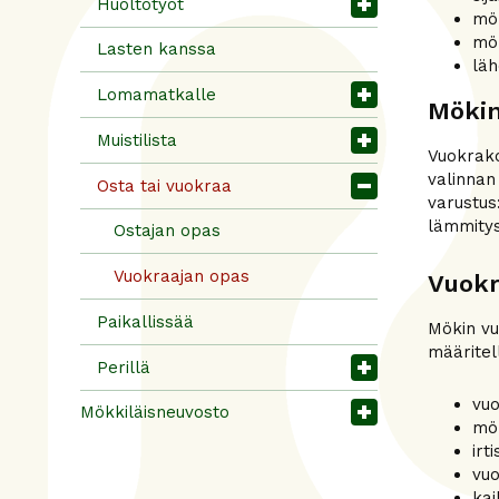
Huoltotyöt
mök
mök
Lasten kanssa
läh
Lomamatkalle
Mökin
Muistilista
Vuokrako
valinnan
Osta tai vuokraa
varustus
lämmitys
Ostajan opas
Vuokraajan opas
Vuok
Paikallissää
Mökin vu
määritel
Perillä
vuo
Mökkiläisneuvosto
mö
irt
vuo
kai