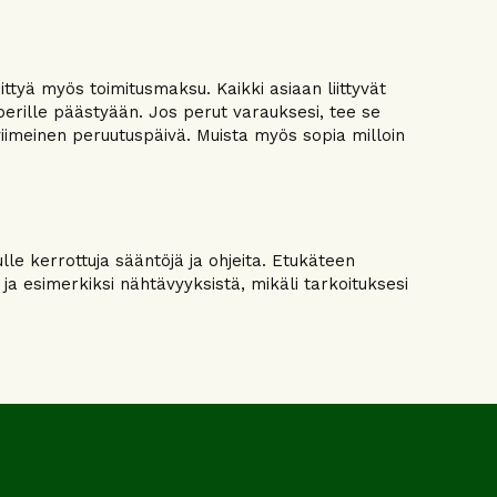
tyä myös toimitusmaksu. Kaikki asiaan liittyvät
a perille päästyään. Jos perut varauksesi, tee se
viimeinen peruutuspäivä. Muista myös sopia milloin
le kerrottuja sääntöjä ja ohjeita. Etukäteen
a esimerkiksi nähtävyyksistä, mikäli tarkoituksesi