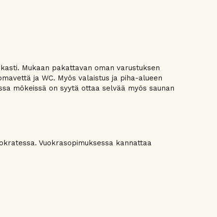
tarkasti. Mukaan pakattavan oman varustuksen
uomavettä ja WC. Myös valaistus ja piha-alueen
lisissa mökeissä on syytä ottaa selvää myös saunan
uokratessa. Vuokrasopimuksessa kannattaa