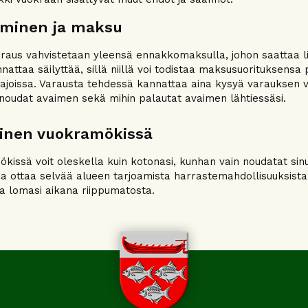
minen ja maksu
raus vahvistetaan yleensä ennakkomaksulla, johon saattaa liit
annattaa säilyttää, sillä niillä voi todistaa maksusuorituksens
n ajoissa. Varausta tehdessä kannattaa aina kysyä varauksen 
 noudat avaimen sekä mihin palautat avaimen lähtiessäsi.
inen vuokramökissä
kissä voit oleskella kuin kotonasi, kunhan vain noudatat sinul
a ottaa selvää alueen tarjoamista harrastemahdollisuuksista j
a lomasi aikana riippumatosta.