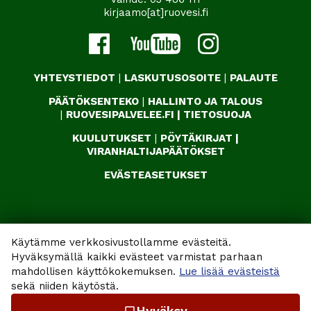
kirjaamo[at]ruovesi.fi
YHTEYSTIEDOT
|
LASKUTUSOSOITE
|
PALAUTE
PÄÄTÖKSENTEKO
|
HALLINTO JA TALOUS
|
RUOVESIPALVELEE.FI
|
TIETOSUOJA
KUULUTUKSET
|
PÖYTÄKIRJAT
|
VIRANHALTIJAPÄÄTÖKSET
EVÄSTEASETUKSET
Käytämme verkkosivustollamme evästeitä.
Hyväksymällä kaikki evästeet varmistat parhaan
mahdollisen käyttökokemuksen.
Lue lisää evästeistä
sekä niiden käytöstä.
Hyväksy
check_box_outline_blank