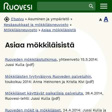
A

Etusivu
»
Asuminen ja ympäristö
»
A
Kesäasukkaat ja mökkiläisneuvosto
»
Mökkiläisneuvosto
»
Asiaa mökkiläisistä
Asiaa mökkiläisistä
Ruoveden mökkiläistutkimus
, yhteenveto 15.5.2014:
Jussi Kulla (pdf)
Mökkiläisten tyytyväisyys Ruoveden palveluihin
,
toukokuu 2014: Anna Heinonen ja Krista Kivi (pdf)
Mökkiläiset käyttävät paikallisia palveluita
, 28.4.2014,
Ruovesi-lehti: Jussi Kulla (pdf)
Ruoveden mökit ja mökkiläiset
, 24.4.2014: Jussi Kulla ja