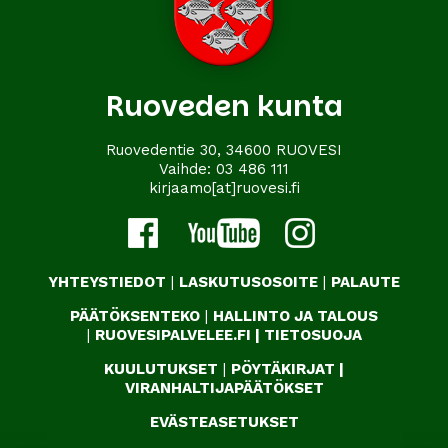
Ruoveden kunta
Ruovedentie 30, 34600 RUOVESI
Vaihde:
03 486 111
kirjaamo[at]ruovesi.fi
YHTEYSTIEDOT
|
LASKUTUSOSOITE
|
PALAUTE
PÄÄTÖKSENTEKO
|
HALLINTO JA TALOUS
|
RUOVESIPALVELEE.FI
|
TIETOSUOJA
KUULUTUKSET
|
PÖYTÄKIRJAT
|
VIRANHALTIJAPÄÄTÖKSET
EVÄSTEASETUKSET