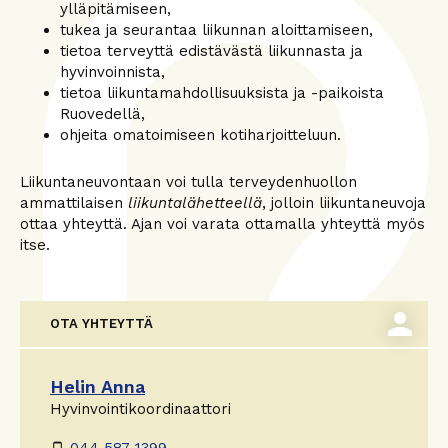
ylläpitämiseen,
tukea ja seurantaa liikunnan aloittamiseen,
tietoa terveyttä edistävästä liikunnasta ja
hyvinvoinnista,
tietoa liikuntamahdollisuuksista ja -paikoista
Ruovedellä,
ohjeita omatoimiseen kotiharjoitteluun.
Liikuntaneuvontaan voi tulla terveydenhuollon
ammattilaisen
liikuntalähetteellä
, jolloin liikuntaneuvoja
ottaa yhteyttä. Ajan voi varata ottamalla yhteyttä myös
itse.
person
OTA YHTEYTTÄ
Helin Anna
Hyvinvointikoordinaattori
044 587 1399