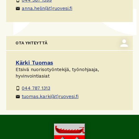
phone_android
anna.helin(ät)ruovesi.fi
email
person
OTA YHTEYTTÄ
Kärki Tuomas
Etsivä nuorisotyöntekijä, työnohjaaja,
hyvinvointiasiat
044 787 1313
phone_android
tuomas.karki(ät)ruovesi.fi
email