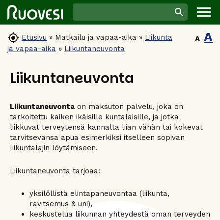
A

Etusivu
»
Matkailu ja vapaa-aika
»
Liikunta
A
ja vapaa-aika
»
Liikuntaneuvonta
Liikuntaneuvonta
Liikuntaneuvonta
on maksuton palvelu, joka on
tarkoitettu kaiken ikäisille kuntalaisille, ja jotka
liikkuvat terveytensä kannalta liian vähän tai kokevat
tarvitsevansa apua esimerkiksi itselleen sopivan
liikuntalajin löytämiseen.
Liikuntaneuvonta tarjoaa:
yksilöllistä elintapaneuvontaa (liikunta,
ravitsemus & uni),
keskustelua liikunnan yhteydestä oman terveyden