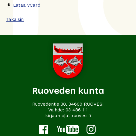
Lataa vCard
file_download
Takaisin
Ruoveden kunta
Ruovedentie 30, 34600 RUOVESI
Vaihde:
03 486 111
kirjaamo[at]ruovesi.fi