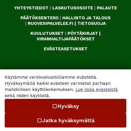
YHTEYSTIEDOT
|
LASKUTUSOSOITE
|
PALAUTE
PÄÄTÖKSENTEKO
|
HALLINTO JA TALOUS
|
RUOVESIPALVELEE.FI
|
TIETOSUOJA
KUULUTUKSET
|
PÖYTÄKIRJAT
|
VIRANHALTIJAPÄÄTÖKSET
EVÄSTEASETUKSET
Käytämme verkkosivustollamme evästeitä.
Hyväksymällä kaikki evästeet varmistat parhaan
mahdollisen käyttökokemuksen.
Lue lisää evästeistä
sekä niiden käytöstä.
Hyväksy
check_box_outline_blank
Jatka hyväksymättä
check_box_outline_blank