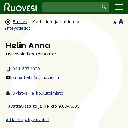
A

Etusivu
»
Kunta-info ja hallinto
»
A
Yhteystiedot
Helin Anna
Hyvinvointikoordinaattori
044 587 1399
phone_android
anna.helin(ät)ruovesi.fi
email
Sivistys- ja koulutoimisto
apartment
Tavattavissa to ja pe klo 9.00-15.00.
#liikunta
#hyvinvointi