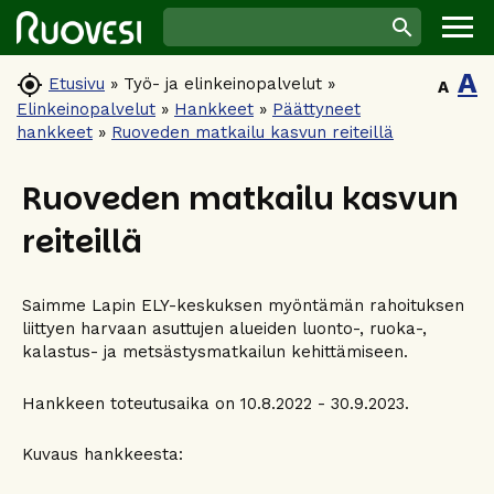
A

Etusivu
»
Työ- ja elinkeinopalvelut
»
A
Elinkeinopalvelut
»
Hankkeet
»
Päättyneet
hankkeet
»
Ruoveden matkailu kasvun reiteillä
Ruoveden matkailu kasvun
reiteillä
Saimme Lapin ELY-keskuksen myöntämän rahoituksen
liittyen harvaan asuttujen alueiden luonto-, ruoka-,
kalastus- ja metsästysmatkailun kehittämiseen.
Hankkeen toteutusaika on 10.8.2022 - 30.9.2023.
Kuvaus hankkeesta: