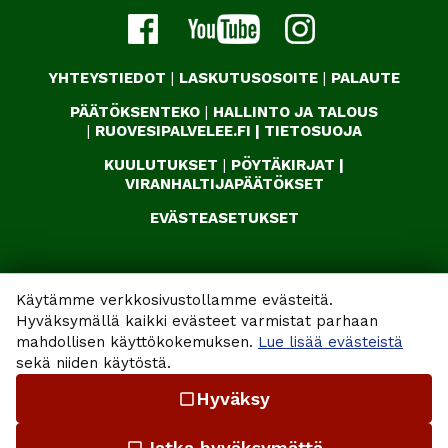
YHTEYSTIEDOT
|
LASKUTUSOSOITE
|
PALAUTE
PÄÄTÖKSENTEKO
|
HALLINTO JA TALOUS
|
RUOVESIPALVELEE.FI
|
TIETOSUOJA
KUULUTUKSET
|
PÖYTÄKIRJAT
|
VIRANHALTIJAPÄÄTÖKSET
EVÄSTEASETUKSET
Käytämme verkkosivustollamme evästeitä.
Hyväksymällä kaikki evästeet varmistat parhaan
mahdollisen käyttökokemuksen.
Lue lisää evästeistä
sekä niiden käytöstä.
Hyväksy
check_box_outline_blank
Jatka hyväksymättä
check_box_outline_blank