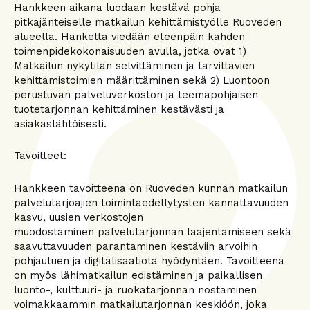
Hankkeen aikana luodaan kestävä pohja
pitkäjänteiselle matkailun kehittämistyölle Ruoveden
alueella. Hanketta viedään eteenpäin kahden
toimenpidekokonaisuuden avulla, jotka ovat 1)
Matkailun nykytilan selvittäminen ja tarvittavien
kehittämistoimien määrittäminen sekä 2) Luontoon
perustuvan palveluverkoston ja teemapohjaisen
tuotetarjonnan kehittäminen kestävästi ja
asiakaslähtöisesti.
Tavoitteet:
Hankkeen tavoitteena on Ruoveden kunnan matkailun
palvelutarjoajien toimintaedellytysten kannattavuuden
kasvu, uusien verkostojen
muodostaminen palvelutarjonnan laajentamiseen sekä
saavuttavuuden parantaminen kestäviin arvoihin
pohjautuen ja digitalisaatiota hyödyntäen. Tavoitteena
on myös lähimatkailun edistäminen ja paikallisen
luonto-, kulttuuri- ja ruokatarjonnan nostaminen
voimakkaammin matkailutarjonnan keskiöön, joka