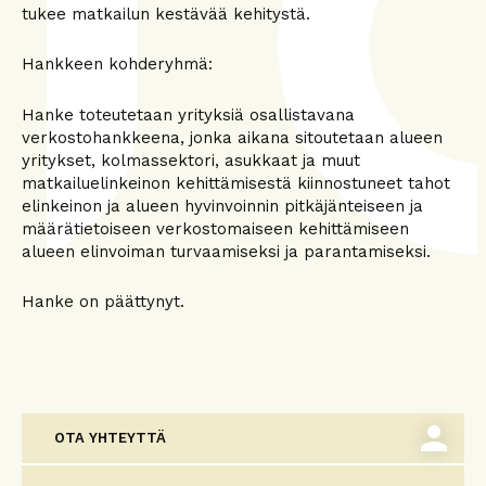
tukee matkailun kestävää kehitystä.
Hankkeen kohderyhmä:
Hanke toteutetaan yrityksiä osallistavana
verkostohankkeena, jonka aikana sitoutetaan alueen
yritykset, kolmassektori, asukkaat ja muut
matkailuelinkeinon kehittämisestä kiinnostuneet tahot
elinkeinon ja alueen hyvinvoinnin pitkäjänteiseen ja
määrätietoiseen verkostomaiseen kehittämiseen
alueen elinvoiman turvaamiseksi ja parantamiseksi.
Hanke on päättynyt.
person
OTA YHTEYTTÄ