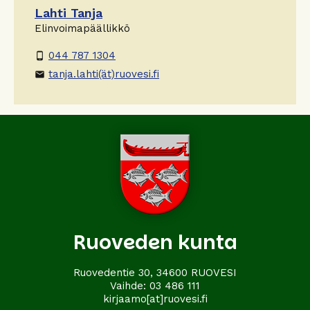
Lahti Tanja
Elinvoimapäällikkö
044 787 1304
phone_android
tanja.lahti(ät)ruovesi.fi
email
Ruoveden kunta
Ruovedentie 30, 34600 RUOVESI
Vaihde:
03 486 111
kirjaamo[at]ruovesi.fi