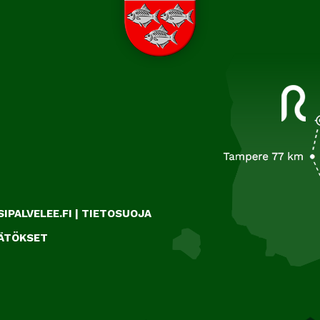
IPALVELEE.FI
|
TIETOSUOJA
ÄÄTÖKSET