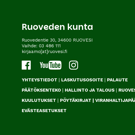
Ruoveden kunta
Ruovedentie 30, 34600 RUOVESI
Vaihde:
03 486 111
kirjaamo[at]ruovesi.fi
YHTEYSTIEDOT
|
LASKUTUSOSOITE
|
PALAUTE
PÄÄTÖKSENTEKO
|
HALLINTO JA TALOUS
|
RUOVES
KUULUTUKSET
|
PÖYTÄKIRJAT
|
VIRANHALTIJAP
EVÄSTEASETUKSET