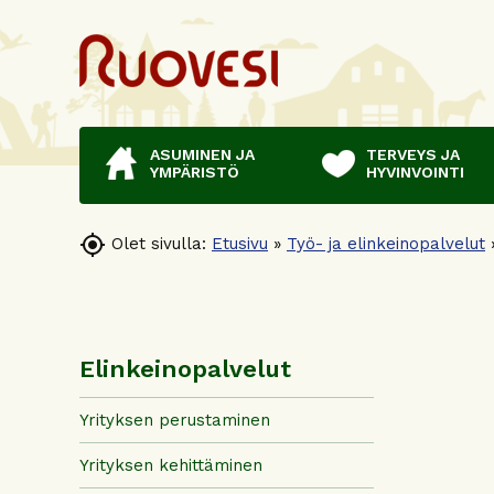
ASUMINEN JA
TERVEYS JA
YMPÄRISTÖ
HYVINVOINTI

Olet sivulla:
Etusivu
»
Työ- ja elinkeinopalvelut
Elinkeinopalvelut
Yrityksen perustaminen
Yrityksen kehittäminen