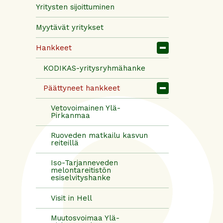
Yritysten sijoittuminen
Myytävät yritykset
Hankkeet
KODIKAS-yritysryhmähanke
Päättyneet hankkeet
Vetovoimainen Ylä-
Pirkanmaa
Ruoveden matkailu kasvun
reiteillä
Iso-Tarjanneveden
melontareitistön
esiselvityshanke
Visit in Hell
Muutosvoimaa Ylä-