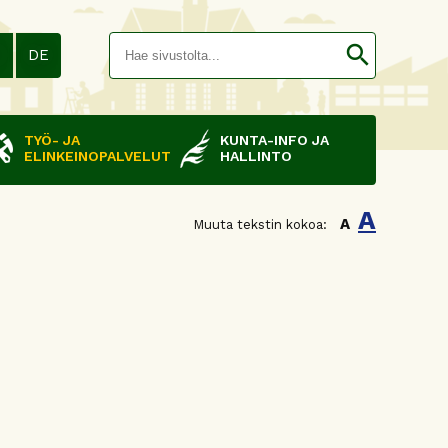
Hakusana(
search
N
DE
TYÖ- JA
KUNTA-INFO JA
ELINKEINOPALVELUT
HALLINTO
A
A
Muuta tekstin kokoa: