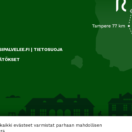
IPALVELEE.FI
|
TIETOSUOJA
ÄÄTÖKSET
aikki evästeet varmistat parhaan mahdollisen
tä.