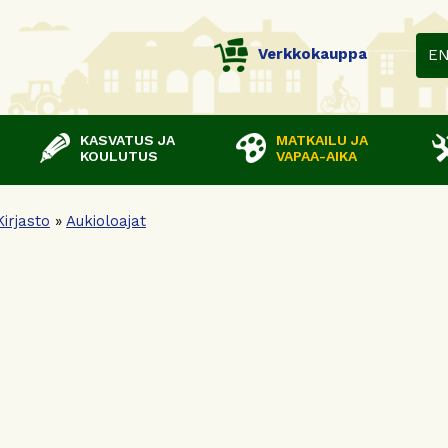
Verkkokauppa
E
KASVATUS JA
MATKAILU JA
KOULUTUS
VAPAA-AIKA
Kirjasto
»
Aukioloajat