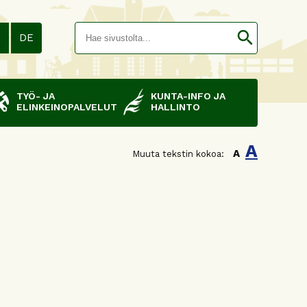
Hakusana(
search
N
DE
TYÖ- JA
KUNTA-INFO JA
ELINKEINOPALVELUT
HALLINTO
A
A
Muuta tekstin kokoa: