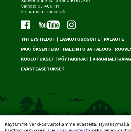
Ruovedentie 30, 34600 RUOVESI
Vaihde:
03 486 111
kirjaamo[at]ruovesi.fi
YHTEYSTIEDOT
|
LASKUTUSOSOITE
|
PALAUTE
PÄÄTÖKSENTEKO
|
HALLINTO JA TALOUS
|
RUOVES
KUULUTUKSET
|
PÖYTÄKIRJAT
|
VIRANHALTIJAP
EVÄSTEASETUKSET
Käytämme verkkosivustollamme evästeitä. Hyväksymällä k
käyttökokemuksen.
Lue lisää evästeistä
sekä niiden käytös