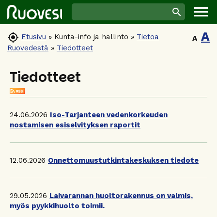
A

Etusivu
»
Kunta-info ja hallinto
»
Tietoa
A
Ruovedestä
»
Tiedotteet
Tiedotteet
24.06.2026
Iso-Tarjanteen vedenkorkeuden
nostamisen esiselvityksen raportit
12.06.2026
Onnettomuustutkintakeskuksen tiedote
29.05.2026
Laivarannan huoltorakennus on valmis,
myös pyykkihuolto toimii.