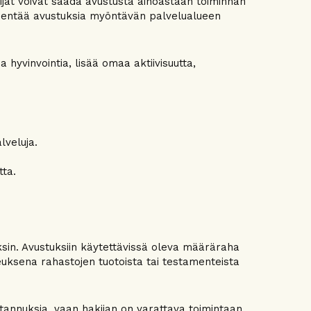
toimijat voivat saada avustusta ainoastaan toiminnan
äydentää avustuksia myöntävän palvelualueen
 hyvinvointia, lisää omaa aktiivisuutta,
lveluja.
tta.
uksin. Avustuksiin käytettävissä oleva määräraha
uksena rahastojen tuotoista tai testamenteista
tannuksia, vaan hakijan on varattava toimintaan