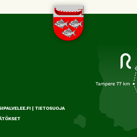
IPALVELEE.FI
|
TIETOSUOJA
ÄÄTÖKSET