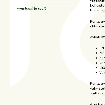
yhteisöil
kohdistu
Avustusohje (pdf)
toiminta
Kunta avu
yhteisva
Avustust
Edi
Mah
Kor
Vah
Lis
Vah
Kunta av
vahviste
jaettava
Avustus 