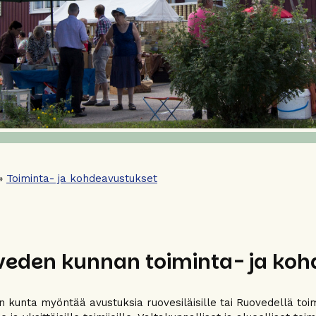
»
Toiminta- ja kohdeavustukset
eden kunnan toiminta- ja koh
kunta myöntää avustuksia ruovesiläisille tai Ruovedellä toimivil