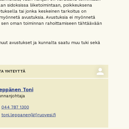
an sidoksissa liiketoimintaan, poikkeuksena
tuksella tai jonka keskeinen tarkoitus on
 myönnetä avustuksia. Avustuksia ei myönnetä
ai sen oman toiminnan rahoittamiseen tähtäävään
muut avustukset ja kunnalta saatu muu tuki sekä
person
TA YHTEYTTÄ
eppänen Toni
unnanjohtaja
044 787 1300
toni.leppanen(ät)ruovesi.fi