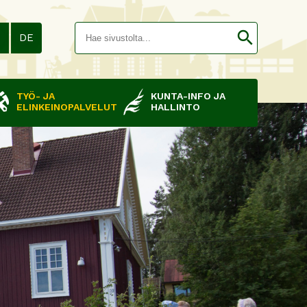
Hakusana(
search
N
DE
TYÖ- JA
KUNTA-INFO JA
ELINKEINOPALVELUT
HALLINTO