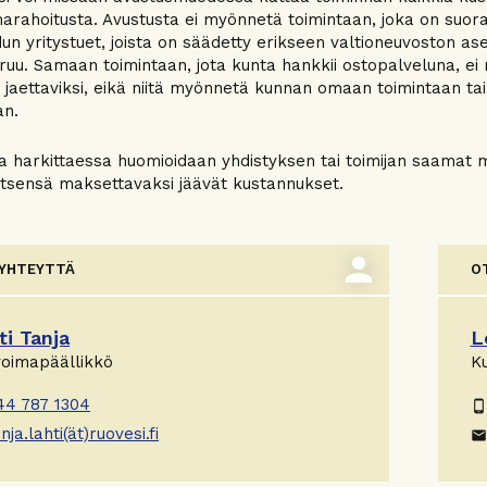
rahoitusta. Avustusta ei myönnetä toimintaan, joka on suora
n yritystuet, joista on säädetty erikseen valtioneuvoston ase
ruu. Samaan toimintaan, jota kunta hankkii ostopalveluna, ei
 jaettaviksi, eikä niitä myönnetä kunnan omaan toimintaan t
an.
a harkittaessa huomioidaan yhdistyksen tai toimijan saamat 
 itsensä maksettavaksi jäävät kustannukset.
person
 YHTEYTTÄ
O
ti Tanja
L
voimapäällikkö
K
44 787 1304
phone_android
nja.lahti(ät)ruovesi.fi
email