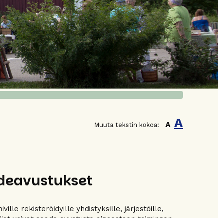
A
A
Muuta tekstin kokoa:
deavustukset
le rekisteröidyille yhdistyksille, järjestöille,