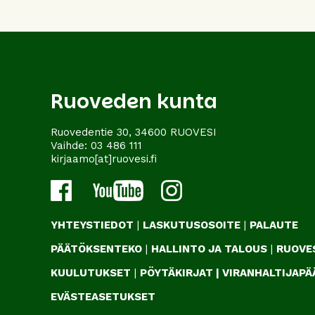
Ruoveden kunta
Ruovedentie 30, 34600 RUOVESI
Vaihde:
03 486 111
kirjaamo[at]ruovesi.fi
YHTEYSTIEDOT
|
LASKUTUSOSOITE
|
PALAUTE
PÄÄTÖKSENTEKO
|
HALLINTO JA TALOUS
|
RUOVES
KUULUTUKSET
|
PÖYTÄKIRJAT
|
VIRANHALTIJAP
EVÄSTEASETUKSET