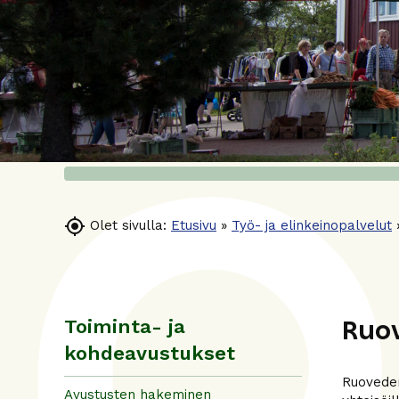

Olet sivulla:
Etusivu
»
Työ- ja elinkeinopalvelut
Ruov
Toiminta- ja
kohdeavustukset
Ruoveden 
Avustusten hakeminen