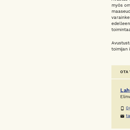
myös oma
maaseudu
varainke
edelleen
toiminta
Avustust
toimijan
OTA
Lah
Elin
0
phone_android
ta
email