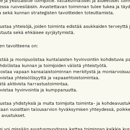
le ja yksittäisille toimijoille. Valtakunnalliset ja alueelliset 
essa ruovesiläisiin. Avustettavan toiminnan tulee tukea ja t
a sekä kunnan strategisten tavoitteiden toteuttamista.
staa yhteisöjä, joiden toiminta edistää asukkaiden terveyttä ja
stuuta sekä ehkäisee syrjäytymistä.
en tavoitteena on:
stää ja monipuolistaa kuntalaisten hyvinvointiin kohdistuvia pa
dollistaa kunnan ja toimijoiden välistä yhteistyötä.
ostaa vapaan kansalaistoiminnan merkitystä ja moniarvoisuu
vistaa yhteisöllisyyttä ja vapaaehtoistoimintaa.
ätä aktiivista harrastustoimintaa.
vistaa hyvinvointia ja kumppanuutta.
ustaa yhdistyksiä ja muita toimijoita toiminta- ja kohdeavust
taan vuosittain talousarvion hyväksymisen yhteydessä, poikke
t avustukset.
ei voi missään avustusmuodossa kattaa toiminnan kaikkia kus