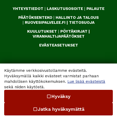
YHTEYSTIEDOT
|
LASKUTUSOSOITE
|
PALAUTE
PÄÄTÖKSENTEKO
|
HALLINTO JA TALOUS
|
RUOVESIPALVELEE.FI
|
TIETOSUOJA
KUULUTUKSET
|
PÖYTÄKIRJAT
|
VIRANHALTIJAPÄÄTÖKSET
EVÄSTEASETUKSET
Käytämme verkkosivustollamme evästeitä.
Hyväksymällä kaikki evästeet varmistat parhaan
mahdollisen käyttökokemuksen.
Lue lisää evästeistä
sekä niiden käytöstä.
Hyväksy
check_box_outline_blank
Jatka hyväksymättä
check_box_outline_blank