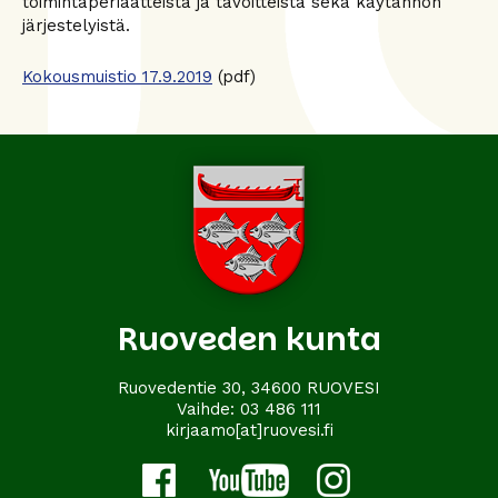
toimintaperiaatteista ja tavoitteista sekä käytännön
järjestelyistä.
Kokousmuistio 17.9.2019
(pdf)
Ruoveden kunta
Ruovedentie 30, 34600 RUOVESI
Vaihde:
03 486 111
kirjaamo[at]ruovesi.fi