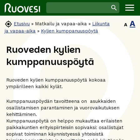
A

Etusivu
»
Matkailu ja vapaa-aika
»
Liikunta
A
ja vapaa-aika
»
Kylien kumppanuuspöytä
Ruoveden kylien
kumppanuuspöytä
Ruoveden kylien kumppanuuspöytä kokoaa
ympärilleen kaikki kylät.
Kumppanuuspöydän tavoitteena on asukkaiden
osallistamisen parantaminen ja vuorovaikutuksen
kehittäminen.
Kumppanuuspöytä on helppo mukauttaa erilaisten
paikkakuntien erityispiirteisiin sopivaksi: osallistujat
sopivat toiminnan käynnistyessä yhteisistä