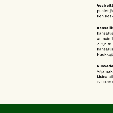
Vesireitt
puolet j
tien kesk
Kansalli
kansalli
on noin 
2–2,5 m 
kansalli
Haukkajä
Ruovede
Viljamaka
Muina ai
12.00-15.