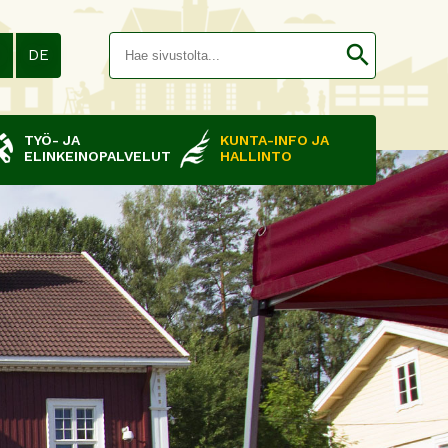
Hakusana(
search
N
DE
TYÖ- JA
KUNTA-INFO JA
ELINKEINOPALVELUT
HALLINTO