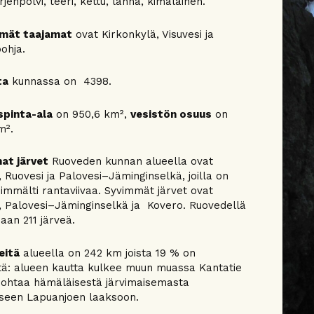
jenpolvi, teeri, kettu, lahna, kimalainen.
mät taajamat
ovat Kirkonkylä, Visuvesi ja
ohja.
ta
kunnassa on 4398.
spinta-ala
on 950,6 km²,
vesistön osuus
on
m².
at järvet
Ruoveden kunnan alueella ovat
, Ruovesi ja Palovesi–Jäminginselkä, joilla on
immälti rantaviivaa. Syvimmät järvet ovat
i, Palovesi–Jäminginselkä ja Kovero. Ruovedellä
iaan 211 järveä.
eitä
alueella on 242 km joista 19 % on
tä: alueen kautta kulkee muun muassa Kantatie
 johtaa hämäläisestä järvimaisemasta
seen Lapuanjoen laaksoon.