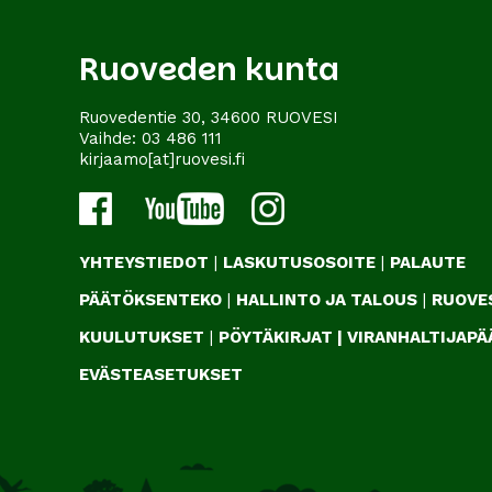
Ruoveden kunta
Ruovedentie 30, 34600 RUOVESI
Vaihde:
03 486 111
kirjaamo[at]ruovesi.fi
YHTEYSTIEDOT
|
LASKUTUSOSOITE
|
PALAUTE
PÄÄTÖKSENTEKO
|
HALLINTO JA TALOUS
|
RUOVES
KUULUTUKSET
|
PÖYTÄKIRJAT
|
VIRANHALTIJAP
EVÄSTEASETUKSET