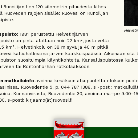
i
Runoilijan tien 120 kilometrin pituudesta lähes
ää Ruoveden rajojen sisälle: Ruovesi on Runoilijan
ipiste.
Helveti
spuisto:
1981 perustettu Helvetinjärven
spuisto on pinta-alaltaan noin 22 km², josta vettä
1,5 km². Helvetinkolu on 38 m syvä ja 40 m pitkä
leveä kalliohalkeama järven kaakkoispäässä. Aikoinaan sitä kä
spuiston suosituimpia käyntikohteita. Kansallispuistossa kul
rveen tai Rontonhorhan rotkolaaksoon.
n matkailuinfo
avoinna kesäkuun alkupuolelta elokuun puoleen
siinissa, Ruovedentie 5, p. 044 787 1388, s -posti: matkailu(ät)
koina: Kunnanvirasto, Ruovedentie 30, avoinna ma–pe 9.00–15.0
00, s-posti: kirjaamo(ät)ruovesi.fi.