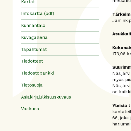
metsäkur
Kartat
Infokartta (pdf)
Tärkeim
Jäminkip
Kunnantalo
Asukkai
Kuvagalleria
Kokonai
Tapahtumat
173,96 k
Tiedotteet
Suurimm
Tiedostopankki
Näsijärvi
myös pis
Tietosuoja
Näsijärv
on kaikk
Asiakirjajulkisuuskuvaus
Yleisiä t
Vaakuna
kantatei
66, joka
harjumai