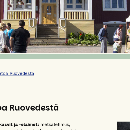
etoa Ruovedestä
oa Ruovedestä
asvit ja -eläimet:
metsälehmus,