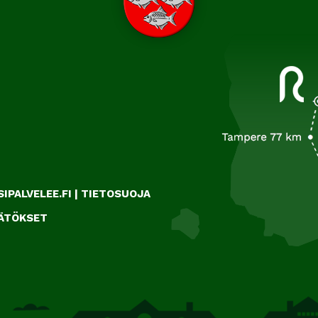
IPALVELEE.FI
|
TIETOSUOJA
ÄÄTÖKSET