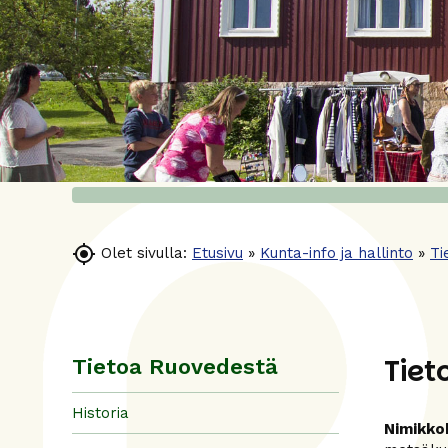

Olet sivulla:
Etusivu
»
Kunta-info ja hallinto
»
Ti
Tiet
Tietoa Ruovedestä
Historia
Nimikkok