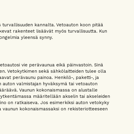
 turvallisuuden kannalta. Vetoauton koon pitää
kevat rakenteet lisäävät myös turvallisuutta. Kun
i ongelmia yleensä synny.
toautosi vie perävaunua eikä päinvastoin. Sinä
en. Vetokytkimen sekä sähkölaitteiden tulee olla
aavat perävaunu painoa. Henkilö-, paketti-, ja
n auton valmistajan hyväksymä tai vetoauton
ääräävä. Vaunun kokonaismassa on alustalle
 kytkentämassa määritellään akselin tai akseleiden
no on ratkaiseva. Jos esimerkiksi auton vetokyky
ka vaunun kokonaismassaksi on rekisteriotteeseen