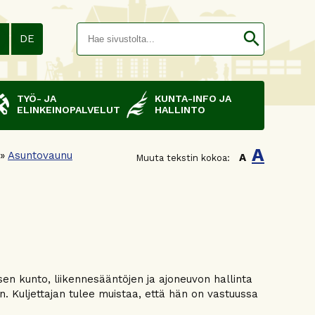
Hakusana(
search
N
DE
TYÖ- JA
KUNTA-INFO JA
ELINKEINOPALVELUT
HALLINTO
A
»
Asuntovaunu
A
Muuta tekstin kokoa:
sen kunto, liikennesääntöjen ja ajoneuvon hallinta
n. Kuljettajan tulee muistaa, että hän on vastuussa