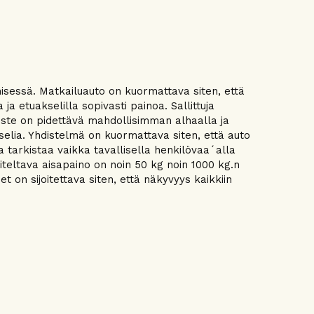
ämisessä. Matkailuauto on kuormattava siten, että
a etuakselilla sopivasti painoa. Sallittuja
iste on pidettävä mahdollisimman alhaalla ja
selia. Yhdistelmä on kuormattava siten, että auto
 tarkistaa vaikka tavallisella henkilövaa´alla
teltava aisapaino on noin 50 kg noin 1000 kg.n
et on sijoitettava siten, että näkyvyys kaikkiin