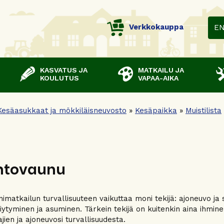
Verkkokauppa
E
KASVATUS JA
MATKAILU JA
KOULUTUS
VAPAA-AIKA
Kesäasukkaat ja mökkiläisneuvosto
»
Kesäpaikka
»
Muistilista
ntovaunu
imatkailun turvallisuuteen vaikuttaa moni tekijä: ajoneuvo ja 
riytyminen ja asuminen. Tärkein tekijä on kuitenkin aina ihmine
jien ja ajoneuvosi turvallisuudesta.