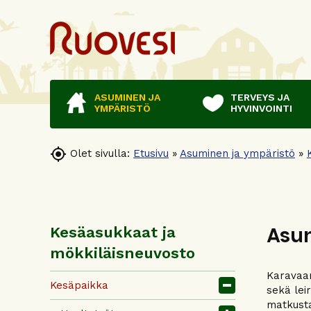
ASUMINEN JA
TERVEYS JA
YMPÄRISTÖ
HYVINVOINTI

Olet sivulla:
Etusivu
»
Asuminen ja ympäristö
»
Asu
Kesäasukkaat ja
mökkiläisneuvosto
Karavaan
Kesäpaikka
sekä lei
matkusta