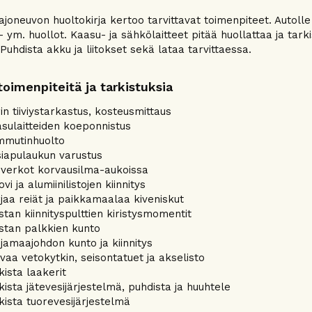
ajoneuvon huoltokirja kertoo tarvittavat toimenpiteet. Autoll
- ym. huollot. Kaasu- ja sähkölaitteet pitää huollattaa ja tar
Puhdista akku ja liitokset sekä lataa tarvittaessa.
oimenpiteitä ja tarkistuksia
in tiiviystarkastus, kosteusmittaus
sulaitteiden koeponnistus
mmutinhuolto
iapulaukun varustus
riverkot korvausilma-aukoissa
vi ja alumiinilistojen kiinnitys
jaa reiät ja paikkamaalaa kiveniskut
stan kiinnityspulttien kiristysmomentit
stan palkkien kunto
jamaajohdon kunto ja kiinnitys
vaa vetokytkin, seisontatuet ja akselisto
kista laakerit
kista jätevesijärjestelmä, puhdista ja huuhtele
kista tuorevesijärjestelmä