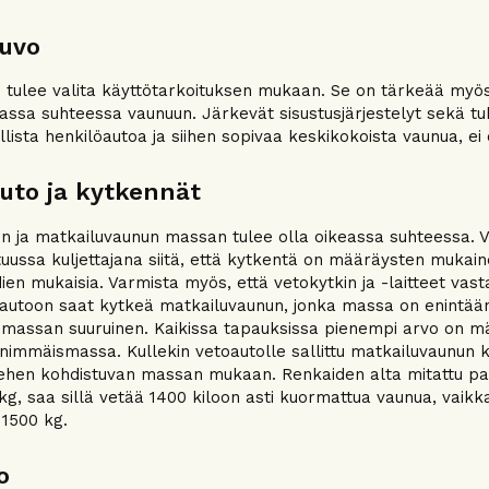
uvo
 tulee valita käyttötarkoituksen mukaan. Se on tärkeää myös
eassa suhteessa vaunuun. Järkevät sisustusjärjestelyt sekä tu
allista henkilöautoa ja siihen sopivaa keskikokoista vaunua, e
uto ja kytkennät
n ja matkailuvaunun massan tulee olla oikeassa suhteessa. Ve
tuussa kuljettajana siitä, että kytkentä on määräysten mukain
ien mukaisia. Varmista myös, että vetokytkin ja -laitteet vast
autoon saat kytkeä matkailuvaunun, jonka massa on enintää
massan suuruinen. Kaikissa tapauksissa pienempi arvo on m
 enimmäismassa. Kullekin vetoautolle sallittu matkailuvaunun
iehen kohdistuvan massan mukaan. Renkaiden alta mitattu pai
kg, saa sillä vetää 1400 kiloon asti kuormattua vaunua, vaik
 1500 kg.
o