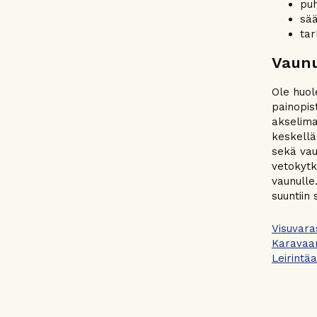
puh
sää
tar
Vaun
Ole huol
painopis
akselima
keskellä
sekä vau
vetokytk
vaunulle.
suuntiin 
Visuvara
Karavaan
Leirintä