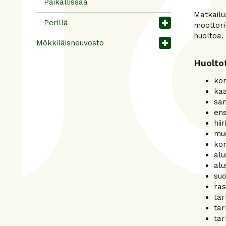
Paikallissää
Matkailu
Perillä
moottori
huoltoa. 
Mökkiläisneuvosto
Huoltot
kor
kaa
sa
ens
hii
muo
kor
alu
alu
suo
ras
tar
tar
tar