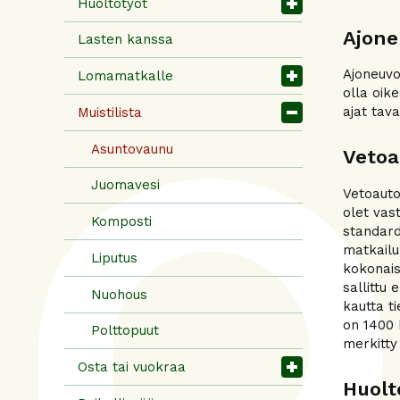
Huoltotyöt
Ajone
Lasten kanssa
Ajoneuvo
Lomamatkalle
olla oik
ajat tav
Muistilista
Asuntovaunu
Vetoa
Juomavesi
Vetoauto
olet vas
Komposti
standard
matkailu
Liputus
kokonais
sallittu
Nuohous
kautta t
on 1400 
Polttopuut
merkitty
Osta tai vuokraa
Huolt