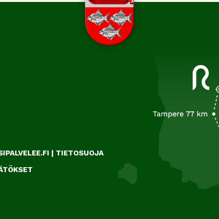
IPALVELEE.FI
|
TIETOSUOJA
ÄÄTÖKSET