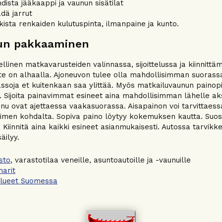
dista jääkaappi ja vaunun sisätilat
dä jarrut
kista renkaiden kulutuspinta, ilmanpaine ja kunto.
un pakkaaminen
ellinen matkavarusteiden valinnassa, sijoittelussa ja kiinnitt
te on alhaalla. Ajoneuvon tulee olla mahdollisimman suorassa j
ssoja et kuitenkaan saa ylittää. Myös matkailuvaunun painop
. Sijoita painavimmat esineet aina mahdollisimman lähelle ak
nu ovat ajettaessa vaakasuorassa. Aisapainon voi tarvittaessa
imen kohdalta. Sopiva paino löytyy kokemuksen kautta. Suosi
 Kiinnitä aina kaikki esineet asianmukaisesti. Autossa tarvikke
säilyy.
sto
, varastotilaa veneille, asuntoautoille ja -vaunuille
arit
alueet Suomessa