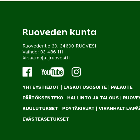
Ruoveden kunta
Ruovedentie 30, 34600 RUOVESI
Vaihde:
03 486 111
kirjaamo[at]ruovesi.fi
YHTEYSTIEDOT
|
LASKUTUSOSOITE
|
PALAUTE
PÄÄTÖKSENTEKO
|
HALLINTO JA TALOUS
|
RUOVES
KUULUTUKSET
|
PÖYTÄKIRJAT
|
VIRANHALTIJAP
EVÄSTEASETUKSET