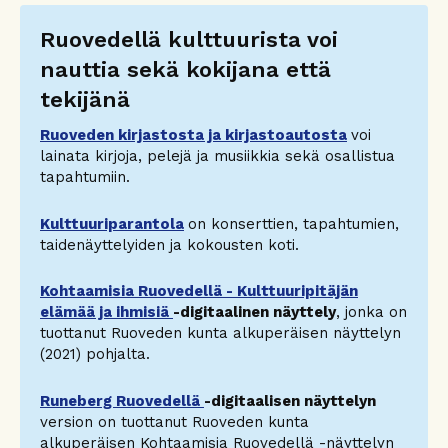
Ruovedellä kulttuurista voi
nauttia sekä kokijana että
tekijänä
Ruoveden kirjastosta ja kirjastoautosta
voi
lainata kirjoja, pelejä ja musiikkia sekä osallistua
tapahtumiin.
Kulttuuriparantola
on konserttien, tapahtumien,
taidenäyttelyiden ja kokousten koti.
Kohtaamisia Ruovedellä - Kulttuuripitäjän
elämää ja ihmisiä
-digitaalinen näyttely
, jonka on
tuottanut Ruoveden kunta alkuperäisen näyttelyn
(2021) pohjalta.
Runeberg Ruovedellä
-digitaalisen näyttelyn
version on tuottanut Ruoveden kunta
alkuperäisen Kohtaamisia Ruovedellä -näyttelyn