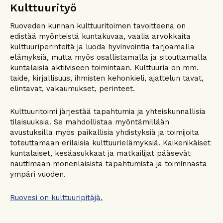
Kulttuurityö
Ruoveden kunnan kulttuuritoimen tavoitteena on
edistää myönteistä kuntakuvaa, vaalia arvokkaita
kulttuuriperinteitä ja luoda hyvinvointia tarjoamalla
elämyksiä, mutta myös osallistamalla ja sitouttamalla
kuntalaisia aktiiviseen toimintaan. Kulttuuria on mm.
taide, kirjallisuus, ihmisten kehonkieli, ajattelun tavat,
elintavat, vakaumukset, perinteet.
Kulttuuritoimi järjestää tapahtumia ja yhteiskunnallisia
tilaisuuksia. Se mahdollistaa myöntämillään
avustuksilla myös paikallisia yhdistyksiä ja toimijoita
toteuttamaan erilaisia kulttuurielämyksiä. Kaikenikäiset
kuntalaiset, kesäasukkaat ja matkailijat pääsevät
nauttimaan monenlaisista tapahtumista ja toiminnasta
ympäri vuoden.
Ruovesi on kulttuuripitäjä.