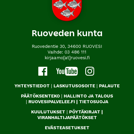
Ruoveden kunta
Ruovedentie 30, 34600 RUOVESI
Vaihde:
03 486 111
kirjaamo[at]ruovesi.fi
YHTEYSTIEDOT
|
LASKUTUSOSOITE
|
PALAUTE
PÄÄTÖKSENTEKO
|
HALLINTO JA TALOUS
|
RUOVESIPALVELEE.FI
|
TIETOSUOJA
KUULUTUKSET
|
PÖYTÄKIRJAT
|
VIRANHALTIJAPÄÄTÖKSET
EVÄSTEASETUKSET