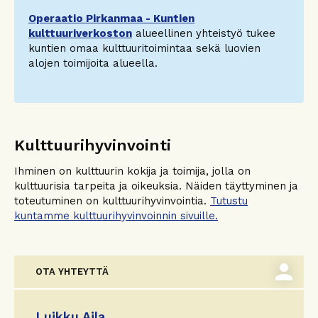
Operaatio Pirkanmaa - Kuntien
kulttuuriverkoston
alueellinen yhteistyö tukee
kuntien omaa kulttuuritoimintaa sekä luovien
alojen toimijoita alueella.
Kulttuurihyvinvointi
Ihminen on kulttuurin kokija ja toimija, jolla on
kulttuurisia tarpeita ja oikeuksia. Näiden täyttyminen ja
toteutuminen on kulttuurihyvinvointia.
Tutustu
kuntamme kulttuurihyvinvoinnin sivuille.
person
OTA YHTEYTTÄ
Luikku Aila