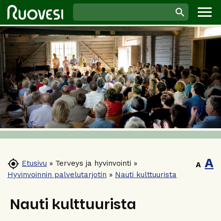
A

Etusivu
»
Terveys ja hyvinvointi
»
A
Hyvinvoinnin palvelutarjotin
»
Nauti kulttuurista
Nauti kulttuurista