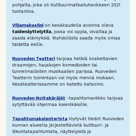
pohjalta, joka oli Kulttuurimatkailuhankkeen 2021
tuotantoa.
Viljamakasiini
on kesäkaudella avoinna oleva
taidenäyttelytila
, jossa voi oppia, oivaltaa ja
saada elämyksiä. Mahdollista saada myös omaa
taidetta esille.
Ruoveden Teatteri
tarjoaa hetkiä koskettavien
draamojen, hauskojen komedioiden tai
tunnelmallisten musikaalien parissa. Ruoveden
Teatterin toimintaan voi myös mennä mukaan.
Kesäteatterissamme on katettu katsomo.
Ruoveden Noitakäräjät
-tapahtumaviikko tarjoaa
sytyttävää ohjelmaa kaienikäisille.
Tapahtumakalenterista
löytyvät tiedot Ruoveden
kunnan alueella järjestettävistä kulttuuri- ja
liikuntatapahtumista, näyttelyistä ja