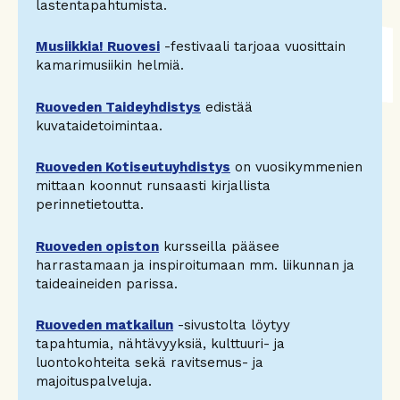
lastentapahtumista.
Musiikkia! Ruovesi
-festivaali tarjoaa vuosittain
kamarimusiikin helmiä.
Ruoveden Taideyhdistys
edistää
kuvataidetoimintaa.
Ruoveden Kotiseutuyhdistys
on vuosikymmenien
mittaan koonnut runsaasti kirjallista
perinnetietoutta.
Ruoveden opiston
kursseilla pääsee
harrastamaan ja inspiroitumaan mm. liikunnan ja
taideaineiden parissa.
Ruoveden matkailun
-sivustolta löytyy
tapahtumia, nähtävyyksiä, kulttuuri- ja
luontokohteita sekä ravitsemus- ja
majoituspalveluja.