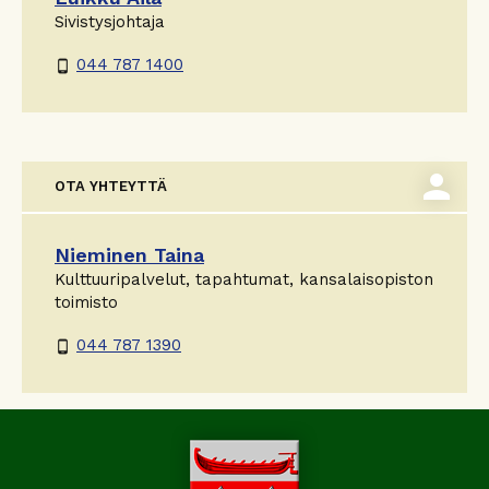
Sivistysjohtaja
044 787 1400
phone_android
person
OTA YHTEYTTÄ
Nieminen Taina
Kulttuuripalvelut, tapahtumat, kansalaisopiston
toimisto
044 787 1390
phone_android