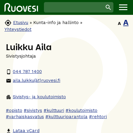
A

Etusivu
»
Kunta-info ja hallinto
»
A
Yhteystiedot
Luikku Aila
Sivistysjohtaja
044 787 1400
phone_android
aila.luikku(ät)ruovesi.fi
email
Sivistys- ja koulutoimisto
apartment
#opisto
#sivistys
#kulttuuri
#koulutoimisto
#varhaiskasvatus
#kulttuuriparantola
#rehtori
Lataa vCard
file_download