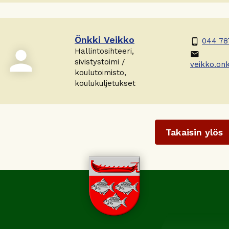
Önkki Veikko
044 78
phone_android
person
Hallintosihteeri,
email
sivistystoimi /
veikko.onkk
koulutoimisto,
koulukuljetukset