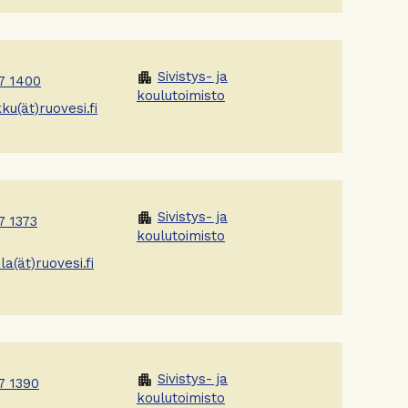
Sivistys- ja
apartment
7 1400
koulutoimisto
kku(ät)ruovesi.fi
Sivistys- ja
apartment
7 1373
koulutoimisto
a(ät)ruovesi.fi
Sivistys- ja
apartment
7 1390
koulutoimisto