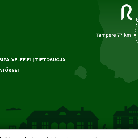
IPALVELEE.FI
|
TIETOSUOJA
ÄÄTÖKSET