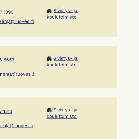
Sivistys- ja
apartment
7 1399
koulutoimisto
lin(ät)ruovesi.fi
Sivistys- ja
apartment
6 6653
koulutoimisto
nen(at)ruovesi.fi
Sivistys- ja
apartment
7 1313
koulutoimisto
ki(ät)ruovesi.fi