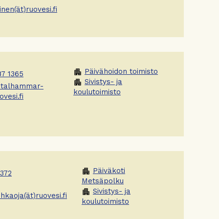
nen(ät)ruovesi.fi
Päivähoidon toimisto
apartment
7 1365
Sivistys- ja
apartment
.stalhammar-
koulutoimisto
ovesi.fi
Päiväkoti
apartment
1372
Metsäpolku
Sivistys- ja
apartment
hkaoja(ät)ruovesi.fi
koulutoimisto