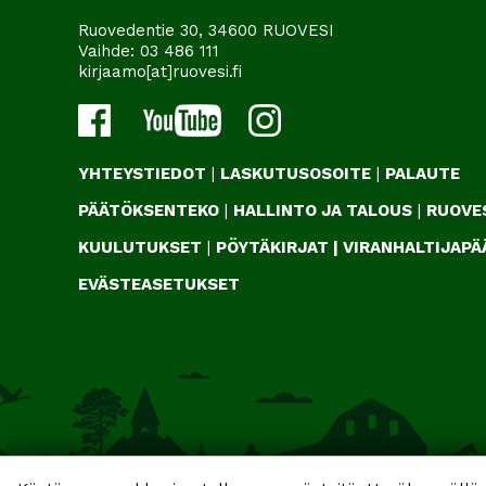
Ruovedentie 30, 34600 RUOVESI
Vaihde:
03 486 111
kirjaamo[at]ruovesi.fi
YHTEYSTIEDOT
|
LASKUTUSOSOITE
|
PALAUTE
PÄÄTÖKSENTEKO
|
HALLINTO JA TALOUS
|
RUOVES
KUULUTUKSET
|
PÖYTÄKIRJAT
|
VIRANHALTIJAP
EVÄSTEASETUKSET