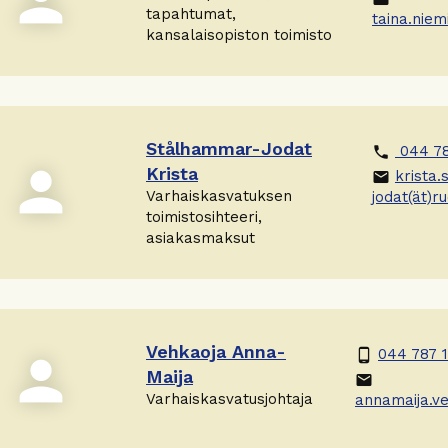
person
tapahtumat,
taina.niemi
kansalaisopiston toimisto
Stålhammar-Jodat
044 78
phone
person
Krista
krista
email
Varhaiskasvatuksen
jodat(ät)ru
toimistosihteeri,
asiakasmaksut
Vehkaoja Anna-
044 787 
phone_android
person
Maija
email
Varhaiskasvatusjohtaja
annamaija.ve