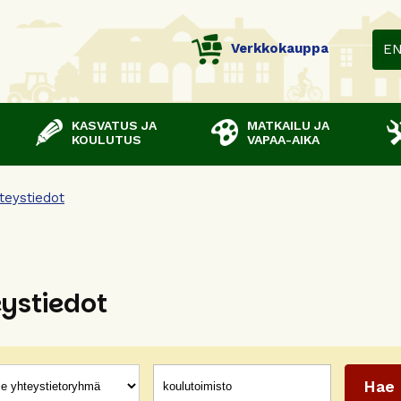
Verkkokauppa
E
KASVATUS JA
MATKAILU JA
KOULUTUS
VAPAA-AIKA
teystiedot
ystiedot
ät
ana(t)