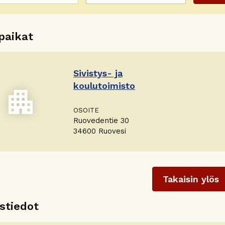
paikat
Sivistys- ja
koulutoimisto
apartment
OSOITE
Ruovedentie 30
34600 Ruovesi
stiedot