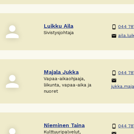
person
Luikku Aila
044 78
phone_android
Sivistysjohtaja
aila.lui
email
Majala Jukka
044 78
phone_android
person
Vapaa-aikaohjaaja,
email
liikunta, vapaa-aika ja
jukka.majal
nuoret
Nieminen Taina
044 78
phone_android
Kulttuuripalvelut,
email