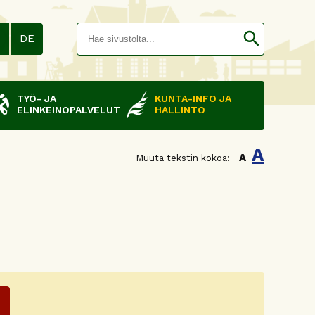
Hakusana(
search
N
DE
TYÖ- JA
KUNTA-INFO JA
ELINKEINOPALVELUT
HALLINTO
A
A
Muuta tekstin kokoa: