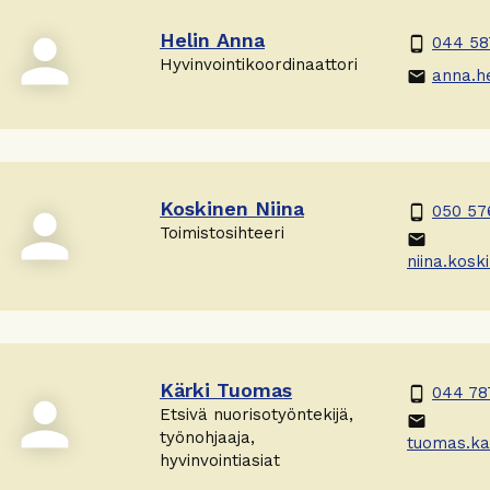
person
Helin Anna
044 58
phone_android
Hyvinvointikoordinaattori
anna.he
email
Koskinen Niina
person
050 57
phone_android
Toimistosihteeri
email
niina.koski
Kärki Tuomas
044 78
phone_android
person
Etsivä nuorisotyöntekijä,
email
työnohjaaja,
tuomas.kar
hyvinvointiasiat