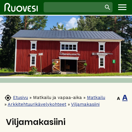
A

Etusivu
»
Matkailu ja vapaa-aika
»
Matkailu
A
»
Arkkitehtuurikävelykohteet
»
Viljamakasiini
Viljamakasiini