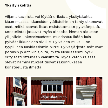
Yksityiskohtia
Viljamakasiinista voi löytää erikoisia yksityiskohtia.
Muun muassa ikkunoiden ylälistoihin on tehty ulkonevat
osat, mitkä saavat listat muistuttamaan pylväänpäitä.
Koristelistat jatkuvat myös alhaalta hieman alalistan
yli, jolloin kokonaisuudesta muodostuu ikään kuin
pylväät ikkunoiden sivuille. Pylväiden mukailu on
tyypillinen uusklassismin piirre. Pylväsjärjestelmät ovat
peräisin jo antiikin ajoilta, mistä uusklassismi pyrki
erityisesti ottamaan vaikutteita. Myös katon rajassa
olevat hammastukset tuovat rakennukseen
koristeellista ilmettä.