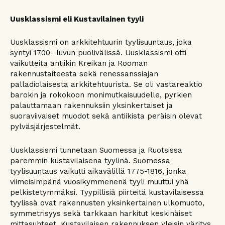
Uusklassismi eli Kustavilainen tyyli
Uusklassismi on arkkitehtuurin tyylisuuntaus, joka
syntyi 1700- luvun puolivälissä. Uusklassismi otti
vaikutteita antiikin Kreikan ja Rooman
rakennustaiteesta sekä renessanssiajan
palladiolaisesta arkkitehtuurista. Se oli vastareaktio
barokin ja rokokoon monimutkaisuudelle, pyrkien
palauttamaan rakennuksiin yksinkertaiset ja
suoraviivaiset muodot sekä antiikista peräisin olevat
pylväsjärjestelmät.
Uusklassismi tunnetaan Suomessa ja Ruotsissa
paremmin kustavilaisena tyylinä. Suomessa
tyylisuuntaus vaikutti aikavälillä 1775-1816, jonka
viimeisimpänä vuosikymmenenä tyyli muuttui yhä
pelkistetymmäksi. Tyypillisiä piirteitä kustavilaisessa
tyylissä ovat rakennusten yksinkertainen ulkomuoto,
symmetrisyys sekä tarkkaan harkitut keskinäiset
mittasuhteet. Kustavilaisen rakennuksen yleisin väritys