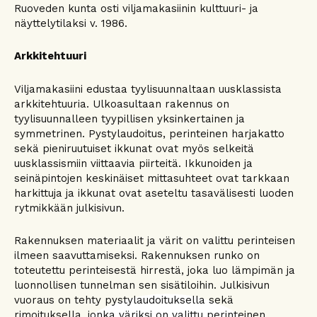
Ruoveden kunta osti viljamakasiinin kulttuuri- ja
näyttelytilaksi v. 1986.
Arkkitehtuuri
Viljamakasiini edustaa tyylisuunnaltaan uusklassista
arkkitehtuuria. Ulkoasultaan rakennus on
tyylisuunnalleen tyypillisen yksinkertainen ja
symmetrinen. Pystylaudoitus, perinteinen harjakatto
sekä pieniruutuiset ikkunat ovat myös selkeitä
uusklassismiin viittaavia piirteitä. Ikkunoiden ja
seinäpintojen keskinäiset mittasuhteet ovat tarkkaan
harkittuja ja ikkunat ovat aseteltu tasavälisesti luoden
rytmikkään julkisivun.
Rakennuksen materiaalit ja värit on valittu perinteisen
ilmeen saavuttamiseksi. Rakennuksen runko on
toteutettu perinteisestä hirrestä, joka luo lämpimän ja
luonnollisen tunnelman sen sisätiloihin. Julkisivun
vuoraus on tehty pystylaudoituksella sekä
rimoituksella, jonka väriksi on valittu perinteinen