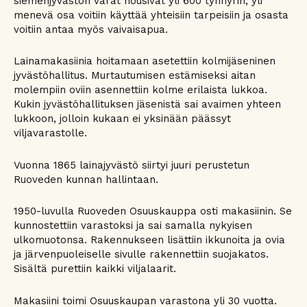
siemenjyvästön varat nousivat yli 600 tynnyrin, yli
menevä osa voitiin käyttää yhteisiin tarpeisiin ja osasta
voitiin antaa myös vaivaisapua.
Lainamakasiinia hoitamaan asetettiin kolmijäseninen
jyvästöhallitus. Murtautumisen estämiseksi aitan
molempiin oviin asennettiin kolme erilaista lukkoa.
Kukin jyvästöhallituksen jäsenistä sai avaimen yhteen
lukkoon, jolloin kukaan ei yksinään päässyt
viljavarastolle.
Vuonna 1865 lainajyvästö siirtyi juuri perustetun
Ruoveden kunnan hallintaan.
1950-luvulla Ruoveden Osuuskauppa osti makasiinin. Se
kunnostettiin varastoksi ja sai samalla nykyisen
ulkomuotonsa. Rakennukseen lisättiin ikkunoita ja ovia
ja järvenpuoleiselle sivulle rakennettiin suojakatos.
Sisältä purettiin kaikki viljalaarit.
Makasiini toimi Osuuskaupan varastona yli 30 vuotta.