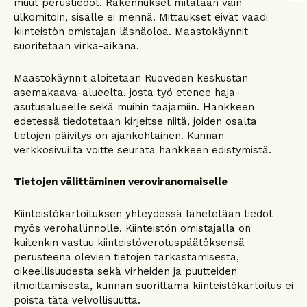
muut perustiedot. Rakennukset mitataan vain
ulkomitoin, sisälle ei mennä. Mittaukset eivät vaadi
kiinteistön omistajan läsnäoloa. Maastokäynnit
suoritetaan virka-aikana.
Maastokäynnit aloitetaan Ruoveden keskustan
asemakaava-alueelta, josta työ etenee haja-
asutusalueelle sekä muihin taajamiin. Hankkeen
edetessä tiedotetaan kirjeitse niitä, joiden osalta
tietojen päivitys on ajankohtainen. Kunnan
verkkosivuilta voitte seurata hankkeen edistymistä.
Tietojen välittäminen veroviranomaiselle
Kiinteistökartoituksen yhteydessä lähetetään tiedot
myös verohallinnolle. Kiinteistön omistajalla on
kuitenkin vastuu kiinteistöverotuspäätöksensä
perusteena olevien tietojen tarkastamisesta,
oikeellisuudesta sekä virheiden ja puutteiden
ilmoittamisesta, kunnan suorittama kiinteistökartoitus ei
poista tätä velvollisuutta.