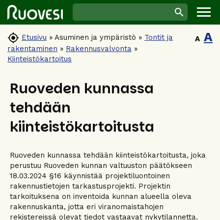
A

Etusivu
»
Asuminen ja ympäristö
»
Tontit ja
A
rakentaminen
»
Rakennusvalvonta
»
Kiinteistökartoitus
Ruoveden kunnassa
tehdään
kiinteistökartoitusta
Ruoveden kunnassa tehdään kiinteistökartoitusta, joka
perustuu Ruoveden kunnan valtuuston päätökseen
18.03.2024 §16 käynnistää projektiluontoinen
rakennustietojen tarkastusprojekti. Projektin
tarkoituksena on inventoida kunnan alueella oleva
rakennuskanta, jotta eri viranomaistahojen
rekistereissä olevat tiedot vastaavat nykytilannetta.