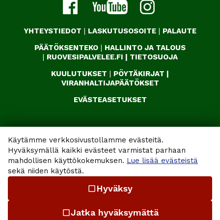
YHTEYSTIEDOT
|
LASKUTUSOSOITE
|
PALAUTE
PÄÄTÖKSENTEKO
|
HALLINTO JA TALOUS
|
RUOVESIPALVELEE.FI
|
TIETOSUOJA
KUULUTUKSET
|
PÖYTÄKIRJAT
|
VIRANHALTIJAPÄÄTÖKSET
EVÄSTEASETUKSET
Käytämme verkkosivustollamme evästeitä.
Hyväksymällä kaikki evästeet varmistat parhaan
mahdollisen käyttökokemuksen.
Lue lisää evästeistä
sekä niiden käytöstä.
Hyväksy
check_box_outline_blank
Jatka hyväksymättä
check_box_outline_blank