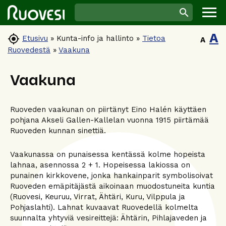
A

Etusivu
»
Kunta-info ja hallinto
»
Tietoa
A
Ruovedestä
»
Vaakuna
Vaakuna
Ruoveden vaakunan on piirtänyt Eino Halén käyttäen
pohjana Akseli Gallen-Kallelan vuonna 1915 piirtämää
Ruoveden kunnan sinettiä.
Vaakunassa on punaisessa kentässä kolme hopeista
lahnaa, asennossa 2 + 1. Hopeisessa lakiossa on
punainen kirkkovene, jonka hankainparit symbolisoivat
Ruoveden emäpitäjästä aikoinaan muodostuneita kuntia
(Ruovesi, Keuruu, Virrat, Ähtäri, Kuru, Vilppula ja
Pohjaslahti). Lahnat kuvaavat Ruovedellä kolmelta
suunnalta yhtyviä vesireittejä: Ähtärin, Pihlajaveden ja