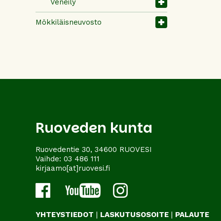
Veneily
Mökkiläisneuvosto
Ruoveden kunta
Ruovedentie 30, 34600 RUOVESI
Vaihde:
03 486 111
kirjaamo[at]ruovesi.fi
YHTEYSTIEDOT
|
LASKUTUSOSOITE
|
PALAUTE