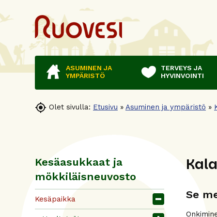
ASUMINEN JA
TERVEYS JA
YMPÄRISTÖ
HYVINVOINTI

Olet sivulla:
Etusivu
»
Asuminen ja ympäristö
»
Kal
Kesäasukkaat ja
mökkiläisneuvosto
Se me
Kesäpaikka
Onkimine