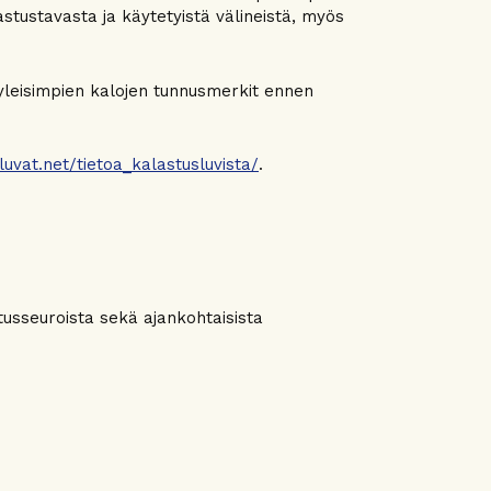
lastustavasta ja käytetyistä välineistä, myös
 yleisimpien kalojen tunnusmerkit ennen
luvat.net/tietoa_kalastusluvista/
.
tusseuroista sekä ajankohtaisista