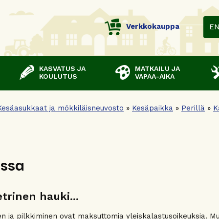
Verkkokauppa
E
KASVATUS JA
MATKAILU JA
KOULUTUS
VAPAA-AIKA
Kesäasukkaat ja mökkiläisneuvosto
»
Kesäpaikka
»
Perillä
»
K
assa
trinen hauki...
n ja pilkkiminen ovat maksuttomia yleiskalastusoikeuksia. M