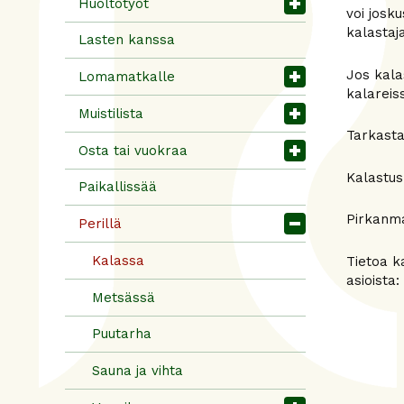
Huoltotyöt
voi josku
kalastaj
Lasten kanssa
Jos kala
Lomamatkalle
kalareis
Muistilista
Tarkasta
Osta tai vuokraa
Kalastus
Paikallissää
Pirkanma
Perillä
Kalassa
Tietoa k
asioista:
Metsässä
Puutarha
Sauna ja vihta