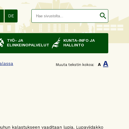
Hakusana(
search
N
DE
TYÖ- JA
KUNTA-INFO JA
ELINKEINOPALVELUT
HALLINTO
A
alassa
A
Muuta tekstin kokoa:
uuhun kalastukseen vaaditaan lupia. Lupaviidakko