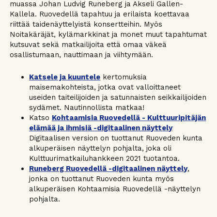
muassa Johan Ludvig Runeberg ja Akseli Gallen-
Kallela. Ruovedellä tapahtuu ja erilaista koettavaa
riittää taidenäyttelyistä konsertteihin. Myös
Noitakäräjät, kylämarkkinat ja monet muut tapahtumat
kutsuvat sekä matkailijoita että omaa väkeä
osallistumaan, nauttimaan ja viihtymään.
Katsele ja kuuntele
kertomuksia
maisemakohteista, jotka ovat valloittaneet
useiden taiteilijoiden ja satunnaisten seikkailijoiden
sydämet. Nautinnollista matkaa!
Katso
Kohtaamisia Ruovedellä - Kulttuuripitäjän
elämää ja ihmisiä -digitaalinen näyttely
Digitaalisen version on tuottanut Ruoveden kunta
alkuperäisen näyttelyn pohjalta, joka oli
Kulttuurimatkailuhankkeen 2021 tuotantoa.
Runeberg Ruovedellä -digitaalinen näyttely
,
jonka on tuottanut Ruoveden kunta myös
alkuperäisen Kohtaamisia Ruovedellä -näyttelyn
pohjalta.