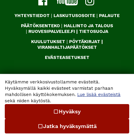
YHTEYSTIEDOT
|
LASKUTUSOSOITE
|
PALAUTE
PÄÄTÖKSENTEKO
|
HALLINTO JA TALOUS
|
RUOVESIPALVELEE.FI
|
TIETOSUOJA
KUULUTUKSET
|
PÖYTÄKIRJAT
|
VIRANHALTIJAPÄÄTÖKSET
EVÄSTEASETUKSET
Käytämme verkkosivustollamme evästeitä.
Hyväksymällä kaikki evästeet varmistat parhaan
mahdollisen käyttökokemuksen.
Lue lisää evästeistä
sekä niiden käytöstä.
Hyväksy
check_box_outline_blank
Jatka hyväksymättä
check_box_outline_blank