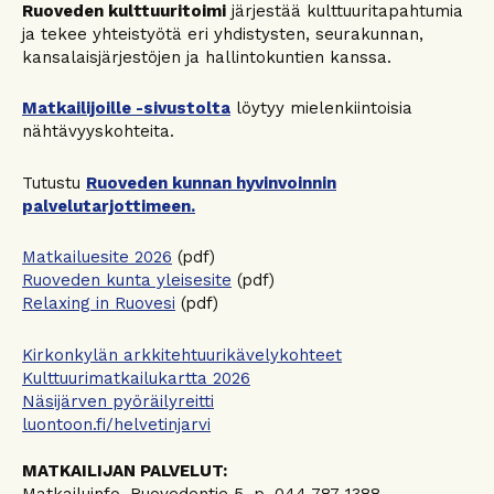
Ruoveden kulttuuritoimi
järjestää kulttuuritapahtumia
ja tekee yhteistyötä eri yhdistysten, seurakunnan,
kansalaisjärjestöjen ja hallintokuntien kanssa.
Matkailijoille -sivustolta
löytyy mielenkiintoisia
nähtävyyskohteita.
Tutustu
Ruoveden kunnan hyvinvoinnin
palvelutarjottimeen.
Matkailuesite 2026
(pdf)
Ruoveden kunta yleisesite
(pdf)
Relaxing in Ruovesi
(pdf)
Kirkonkylän arkkitehtuurikävelykohteet
Kulttuurimatkailukartta 2026
Näsijärven pyöräilyreitti
luontoon.fi/helvetinjarvi
MATKAILIJAN PALVELUT:
Matkailuinfo, Ruovedentie 5, p. 044 787 1388