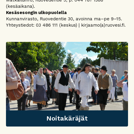
(kesäaikana).
Kesäsesongin ulkopuolella
Kunnanvirasto, Ruovedentie 30, avoinna ma–pe 9–15.
Yhteystiedot: 03 486 111 (keskus) | kirjaamo(a)ruovesi.fi.
Noitakäräjät
Noitakäräjät