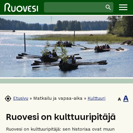
A

Etusivu
»
Matkailu ja vapaa-aika
»
Kulttuuri
A
Ruovesi on kulttuuripitäjä
Ruovesi on kulttuuripitäjä: sen historiaa ovat muun