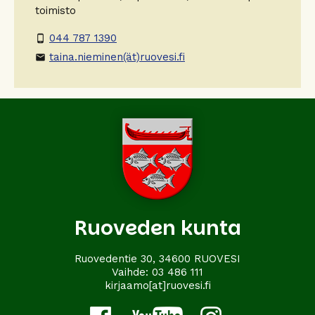
toimisto
044 787 1390
phone_android
taina.nieminen(ät)ruovesi.fi
email
Ruoveden kunta
Ruovedentie 30, 34600 RUOVESI
Vaihde:
03 486 111
kirjaamo[at]ruovesi.fi