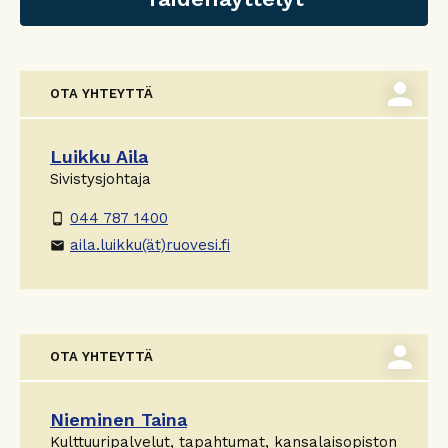
person
OTA YHTEYTTÄ
Luikku Aila
Sivistysjohtaja
044 787 1400
phone_android
aila.luikku(ät)ruovesi.fi
email
person
OTA YHTEYTTÄ
Nieminen Taina
Kulttuuripalvelut, tapahtumat, kansalaisopiston