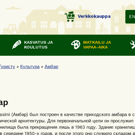
Verkkokauppa
E
KASVATUS JA
MATKAILU JA
KOULUTUS
VAPAA-AIKA
Туристу
»
Культура
»
Амбар
ар
asiini (Амбар) был построен в качестве приходского амбара в 
ической архитектуры. Для первоначальной цели он прослужил
нилища была прекращения лишь в 1963 году. Здание хранили
в середине 1950-х годов, и после этого оно служило складом д