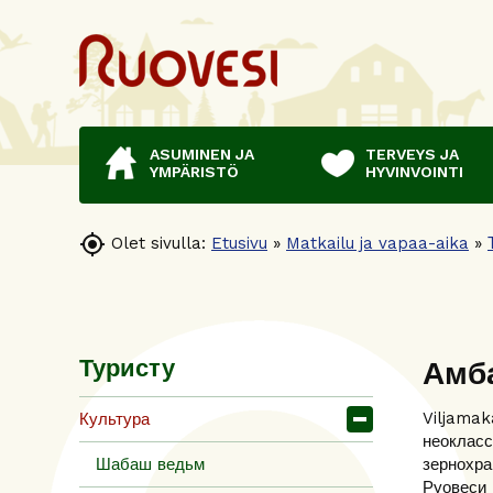
ASUMINEN JA
TERVEYS JA
YMPÄRISTÖ
HYVINVOINTI

Olet sivulla:
Etusivu
»
Matkailu ja vapaa-aika
»
Амб
Туристу
Viljamak
Культура
неокласс
Шабаш ведьм
зернохра
Руовеси 