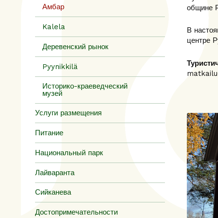
Амбар
общине Р
Kalela
В настоя
центре Р
Деревенский рынок
Туристи
Pyynikkilä
matkailu
Историко-краеведческий
музей
Услуги размещения
Питание
Национальный парк
Лайваранта
Сийканева
Достопримечательности