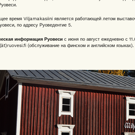
уовеси.
щее время Viljamakasiini является работающей летом выстав
уовеси, по адресу Руоведентие 5.
ческая информация Руовеси
с июня по август ежедневно с 11.0
(ät)ruovesi.fi (обслуживание на финском и английском языках).