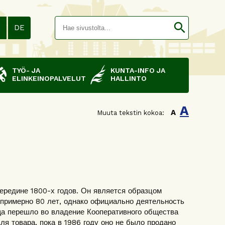
Hakusana(
search
N
DE
TYÖ- JA
KUNTA-INFO JA
ELINKEINOPALVELUT
HALLINTO
A
A
Muuta tekstin kokoa:
середине 1800-х годов. Он является образцом
 примерно 80 лет, однако официально деятельность
ща перешло во владение Кооперативного общества
ля товара, пока в 1986 году оно не было продано