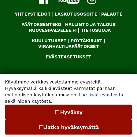
YHTEYSTIEDOT
|
LASKUTUSOSOITE
|
PALAUTE
PÄÄTÖKSENTEKO
|
HALLINTO JA TALOUS
|
RUOVESIPALVELEE.FI
|
TIETOSUOJA
KUULUTUKSET
|
PÖYTÄKIRJAT
|
VIRANHALTIJAPÄÄTÖKSET
EVÄSTEASETUKSET
Käytämme verkkosivustollamme evästeitä.
Hyväksymällä kaikki evästeet varmistat parhaan
mahdollisen käyttökokemuksen.
Lue lisää evästeistä
sekä niiden käytöstä.
Hyväksy
check_box_outline_blank
Jatka hyväksymättä
check_box_outline_blank