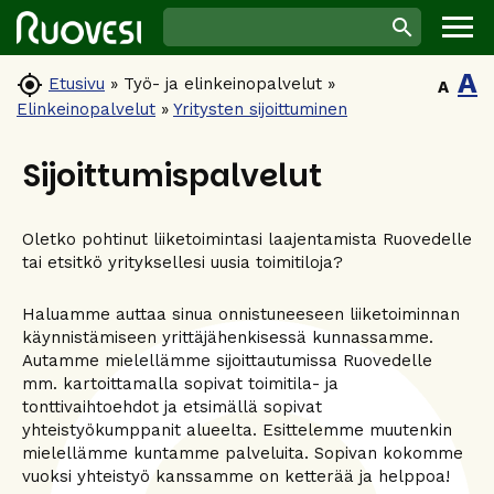
A

Etusivu
»
Työ- ja elinkeinopalvelut
»
A
Elinkeinopalvelut
»
Yritysten sijoittuminen
Sijoittumispalvelut
Oletko pohtinut liiketoimintasi laajentamista Ruovedelle
tai etsitkö yrityksellesi uusia toimitiloja?
Haluamme auttaa sinua onnistuneeseen liiketoiminnan
käynnistämiseen yrittäjähenkisessä kunnassamme.
Autamme mielellämme sijoittautumissa Ruovedelle
mm. kartoittamalla sopivat toimitila- ja
tonttivaihtoehdot ja etsimällä sopivat
yhteistyökumppanit alueelta. Esittelemme muutenkin
mielellämme kuntamme palveluita. Sopivan kokomme
vuoksi yhteistyö kanssamme on ketterää ja helppoa!