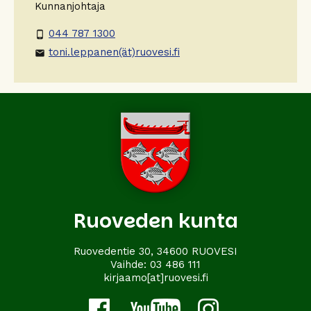
Kunnanjohtaja
044 787 1300
phone_android
toni.leppanen(ät)ruovesi.fi
email
Ruoveden kunta
Ruovedentie 30, 34600 RUOVESI
Vaihde:
03 486 111
kirjaamo[at]ruovesi.fi