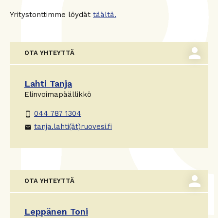
Yritystonttimme löydät
täältä.
person
OTA YHTEYTTÄ
Lahti Tanja
Elinvoimapäällikkö
044 787 1304
phone_android
tanja.lahti(ät)ruovesi.fi
email
person
OTA YHTEYTTÄ
Leppänen Toni