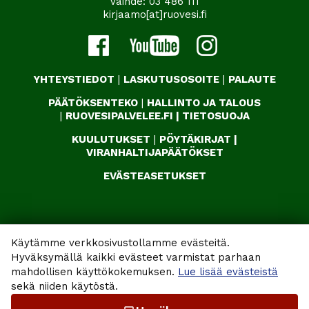
Vaihde:
03 486 111
kirjaamo[at]ruovesi.fi
YHTEYSTIEDOT
|
LASKUTUSOSOITE
|
PALAUTE
PÄÄTÖKSENTEKO
|
HALLINTO JA TALOUS
|
RUOVESIPALVELEE.FI
|
TIETOSUOJA
KUULUTUKSET
|
PÖYTÄKIRJAT
|
VIRANHALTIJAPÄÄTÖKSET
EVÄSTEASETUKSET
Käytämme verkkosivustollamme evästeitä.
Hyväksymällä kaikki evästeet varmistat parhaan
mahdollisen käyttökokemuksen.
Lue lisää evästeistä
sekä niiden käytöstä.