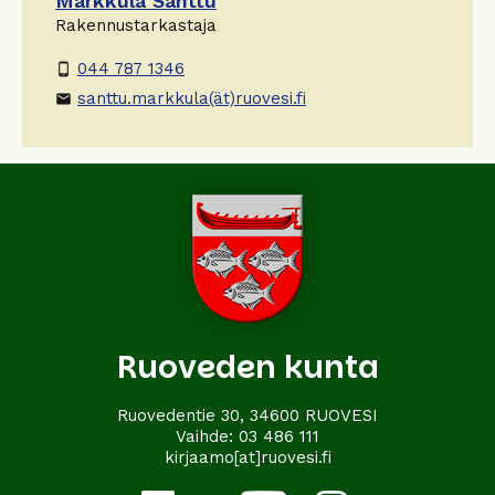
Markkula Santtu
Rakennustarkastaja
044 787 1346
phone_android
santtu.markkula(ät)ruovesi.fi
email
Ruoveden kunta
Ruovedentie 30, 34600 RUOVESI
Vaihde:
03 486 111
kirjaamo[at]ruovesi.fi