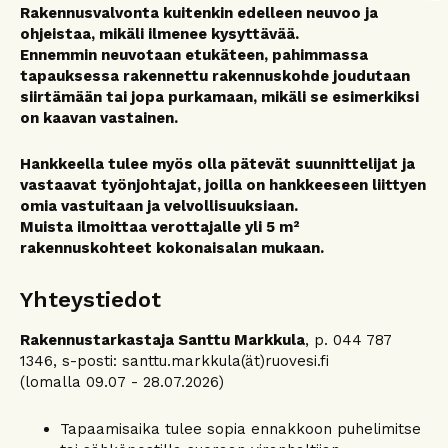
Rakennusvalvonta kuitenkin edelleen neuvoo ja
ohjeistaa, mikäli ilmenee kysyttävää.
Ennemmin neuvotaan etukäteen, pahimmassa
tapauksessa rakennettu rakennuskohde joudutaan
siirtämään tai jopa purkamaan, mikäli se esimerkiksi
on kaavan vastainen.
Hankkeella tulee myös olla pätevät suunnittelijat ja
vastaavat työnjohtajat, joilla on hankkeeseen liittyen
omia vastuitaan ja velvollisuuksiaan.
Muista ilmoittaa verottajalle yli 5 m²
rakennuskohteet kokonaisalan mukaan.
Yhteystiedot
Rakennustarkastaja Santtu Markkula
, p. 044 787
1346, s-posti: santtu.markkula(ät)ruovesi.fi
(lomalla 09.07 - 28.07.2026)
Tapaamisaika tulee sopia ennakkoon puhelimitse