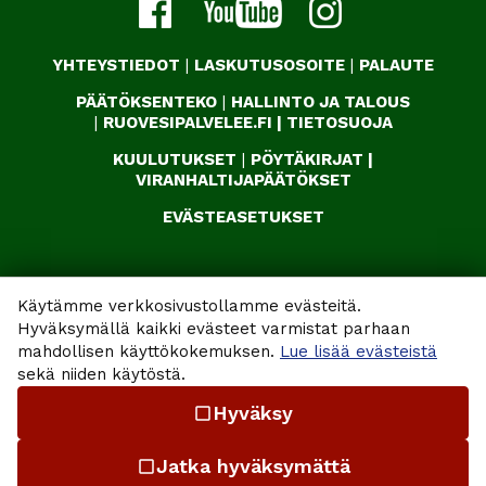
YHTEYSTIEDOT
|
LASKUTUSOSOITE
|
PALAUTE
PÄÄTÖKSENTEKO
|
HALLINTO JA TALOUS
|
RUOVESIPALVELEE.FI
|
TIETOSUOJA
KUULUTUKSET
|
PÖYTÄKIRJAT
|
VIRANHALTIJAPÄÄTÖKSET
EVÄSTEASETUKSET
Käytämme verkkosivustollamme evästeitä.
Hyväksymällä kaikki evästeet varmistat parhaan
mahdollisen käyttökokemuksen.
Lue lisää evästeistä
sekä niiden käytöstä.
Hyväksy
check_box_outline_blank
Jatka hyväksymättä
check_box_outline_blank