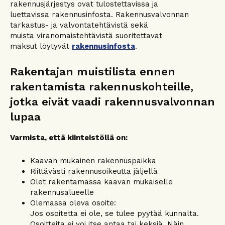
rakennusjärjestys ovat tulostettavissa ja
luettavissa rakennusinfosta. Rakennusvalvonnan
tarkastus- ja valvontatehtävistä sekä
muista viranomaistehtävistä suoritettavat
maksut löytyvät
rakennusinfosta
.
Rakentajan muistilista ennen
rakentamista rakennuskohteille,
jotka eivät vaadi rakennusvalvonnan
lupaa
Varmista, että kiinteistöllä on:
Kaavan mukainen rakennuspaikka
Riittävästi rakennusoikeutta jäljellä
Olet rakentamassa kaavan mukaiselle
rakennusalueelle
Olemassa oleva osoite:
Jos osoitetta ei ole, se tulee pyytää kunnalta.
Osoitteita ei voi itse antaa tai keksiä. Näin