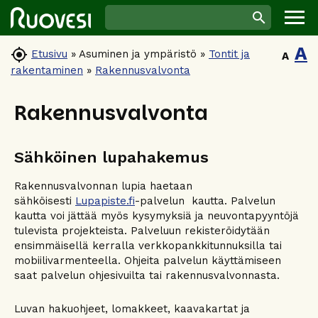
A

Etusivu
»
Asuminen ja ympäristö
»
Tontit ja
A
rakentaminen
»
Rakennusvalvonta
Rakennusvalvonta
Sähköinen lupahakemus
Rakennusvalvonnan lupia haetaan
sähköisesti
Lupapiste.fi
-palvelun kautta. Palvelun
kautta voi jättää myös kysymyksiä ja neuvontapyyntöjä
tulevista projekteista. Palveluun rekisteröidytään
ensimmäisellä kerralla verkkopankkitunnuksilla tai
mobiilivarmenteella. Ohjeita palvelun käyttämiseen
saat palvelun ohjesivuilta tai rakennusvalvonnasta.
Luvan hakuohjeet, lomakkeet, kaavakartat ja