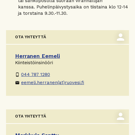
tai sähköpostilla suoraan viranhaltijan
kanssa. Puhelinpäivystysaika on tiistaina klo 12-14
ja torstaina 9.30.-11.30.
person
OTA YHTEYTTÄ
Herranen Eemeli
Kiinteistöinsinööri
044 787 1280
phone_android
eemeli.herranen(at)ruovesi.fi
email
person
OTA YHTEYTTÄ