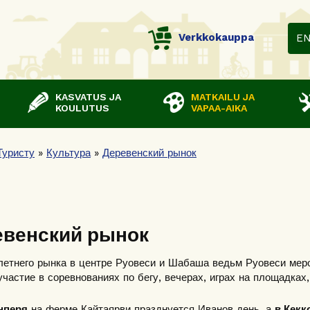
Verkkokauppa
E
KASVATUS JA
MATKAILU JA
KOULUTUS
VAPAA-AIKA
Туристу
»
Культура
»
Деревенский рынок
евенский рынок
етнего рынка в центре Руовеси и Шабаша ведьм Руовеси меро
участие в соревнованиях по бегу, вечерах, играх на площадках
нперя
на ферме Кайтаярви празднуется Иванов день, а
в Кекк