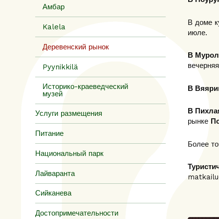
Амбар
В доме 
Kalela
июле.
Деревенский рынок
В Мурол
вечерняя
Pyynikkilä
Историко-краеведческий
В Вяяри
музей
В Пихла
Услуги размещения
рынке
П
Питание
Более то
Национальный парк
Туристи
Лайваранта
matkailu
Сийканева
Достопримечательности