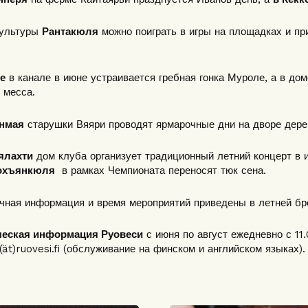
культуры
Рантакюля
можно поиграть в игры на площадках и при
е
в канале в июне устраивается гребная гонка Муроле, а в до
 месса.
нмая
старушки Вяяри проводят ярмарочные дни на дворе дере
ялахти
дом клуба организует традиционный летний концерт в и
охъянкюля
в рамках Чемпионата переносят тюк сена.
чная информация и время мероприятий приведены в летней б
ческая информация Руовеси
с июня по август ежедневно с 11.0
(ät)ruovesi.fi (обслуживание на финском и английском языках).