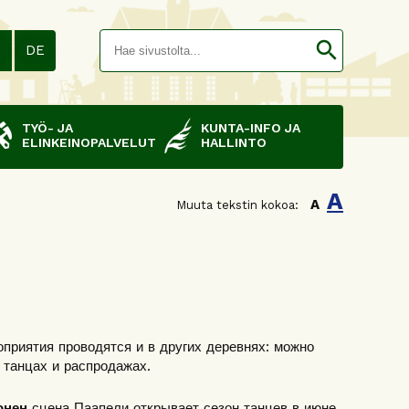
Hakusana(
search
N
DE
TYÖ- JA
KUNTA-INFO JA
ELINKEINOPALVELUT
HALLINTO
A
A
Muuta tekstin kokoa:
приятия проводятся и в других деревнях: можно
, танцах и распродажах.
онен
сцена Паапели открывает сезон танцев в июне.