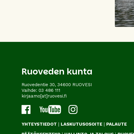
Ruoveden kunta
Ruovedentie 30, 34600 RUOVESI
Vaihde:
03 486 111
kirjaamo[at]ruovesi.fi
YHTEYSTIEDOT
|
LASKUTUSOSOITE
|
PALAUTE