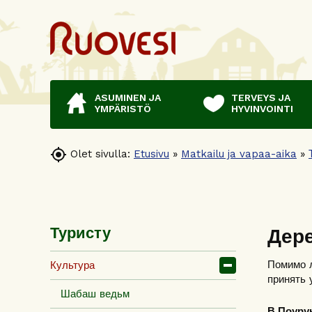
ASUMINEN JA
TERVEYS JA
YMPÄRISTÖ
HYVINVOINTI

Olet sivulla:
Etusivu
»
Matkailu ja vapaa-aika
»
Дер
Туристу
Помимо л
Культура
принять 
Шабаш ведьм
В Поуру