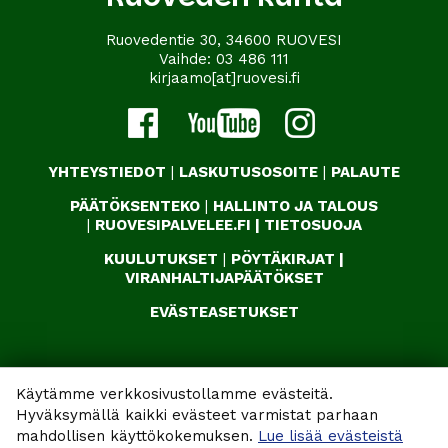
Ruovedentie 30, 34600 RUOVESI
Vaihde:
03 486 111
kirjaamo[at]ruovesi.fi
YHTEYSTIEDOT
|
LASKUTUSOSOITE
|
PALAUTE
PÄÄTÖKSENTEKO
|
HALLINTO JA TALOUS
|
RUOVESIPALVELEE.FI
|
TIETOSUOJA
KUULUTUKSET
|
PÖYTÄKIRJAT
|
VIRANHALTIJAPÄÄTÖKSET
EVÄSTEASETUKSET
Käytämme verkkosivustollamme evästeitä.
Hyväksymällä kaikki evästeet varmistat parhaan
mahdollisen käyttökokemuksen.
Lue lisää evästeistä