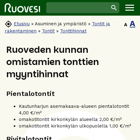
A

Etusivu
»
Asuminen ja ympäristö
»
Tontit ja
A
rakentaminen
»
Tontit
»
Tonttihinnat
Ruoveden kunnan
omistamien tonttien
myyntihinnat
Pientalotontit
Kautunharjun asemakaava-alueen pientalotontit
4,00 €/m²
omakotitontit kirkonkylän alueella 2,00 €/m²
omakotitontit kirkonkylän ulkopuolella 1,00 €/m²
Rivitalotontit