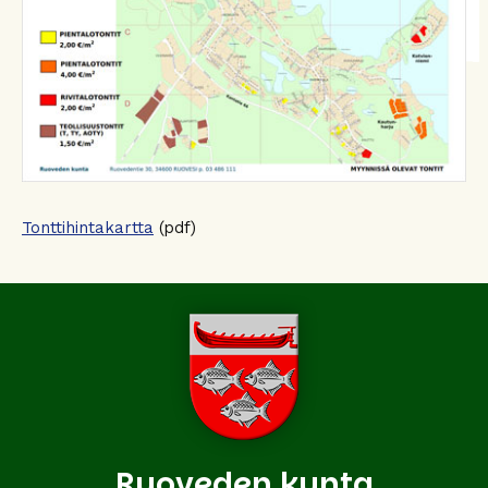
Tonttihintakartta
(pdf)
Ruoveden kunta