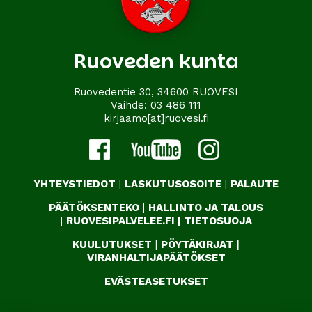
Ruoveden kunta
Ruovedentie 30, 34600 RUOVESI
Vaihde:
03 486 111
kirjaamo[at]ruovesi.fi
YHTEYSTIEDOT
|
LASKUTUSOSOITE
|
PALAUTE
PÄÄTÖKSENTEKO
|
HALLINTO JA TALOUS
|
RUOVESIPALVELEE.FI
|
TIETOSUOJA
KUULUTUKSET
|
PÖYTÄKIRJAT
|
VIRANHALTIJAPÄÄTÖKSET
EVÄSTEASETUKSET