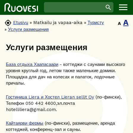
A

Etusivu
»
Matkailu ja vapaa-aika
»
Туристу
A
»
Услуги размещения
Услуги размещения
База отдыха Хаапасаари
- коттеджи с саунами высокого
уровня круглый год, летом также маленькие домики.
Площадка для дач на колесах и палаток, лодочные
причалы.
Гостиница Liera и Хостел Lieran sellit Oy
(по-фински),
Телефон 050 442 4600,эл.почта
hotelliliera@gmail.com.
Кайтаярви фермы
(по-фински), размещение, аренда
коттеджей, конференц-зал и сауны.