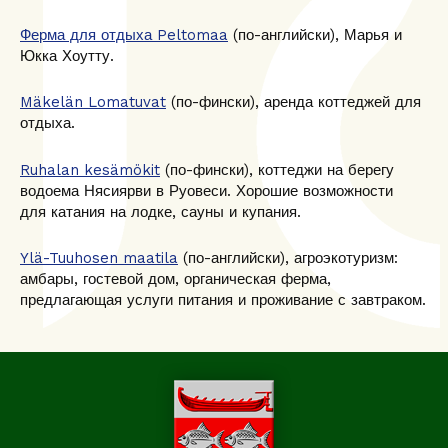
Ферма для отдыха Peltomaa
(по-английски), Марья и
Юкка Хоутту.
Mäkelän Lomatuvat
(по-фински), аренда коттеджей для
отдыха.
Ruhalan kesämökit
(по-фински), коттеджи на берегу
водоема Нясиярви в Руовеси. Хорошие возможности
для катания на лодке, сауны и купания.
Ylä-Tuuhosen maatila
(по-английски), агроэкотуризм:
амбары, гостевой дом, органическая ферма,
предлагающая услуги питания и проживание с завтраком.