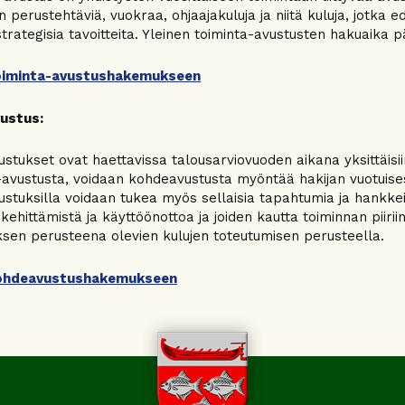
n perustehtäviä, vuokraa, ohjaajakuluja ja niitä kuluja, jotka
trategisia tavoitteita. Yleinen toiminta-avustusten hakuaika 
toiminta-avustushakemukseen
ustus:
stukset ovat haettavissa talousarviovuoden aikana yksittäisiin
-avustusta, voidaan kohdeavustusta myöntää hakijan vuotuise
stuksilla voidaan tukea myös sellaisia tapahtumia ja hankkeit
 kehittämistä ja käyttöönottoa ja joiden kautta toiminnan piiri
en perusteena olevien kulujen toteutumisen perusteella.
kohdeavustushakemukseen