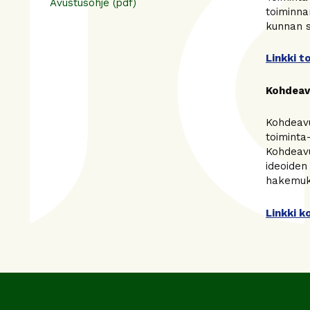
Avustusohje (pdf)
toiminna
kunnan s
Linkki 
Kohdeav
Kohdeavu
toiminta
Kohdeavu
ideoiden
hakemuks
Linkki 