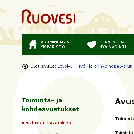
ASUMINEN JA
TERVEYS JA
YMPÄRISTÖ
HYVINVOINTI

Olet sivulla:
Etusivu
»
Työ- ja elinkeinopalvelut
Avu
Toiminta- ja
kohdeavustukset
Toimint
Avustusten hakeminen
Toiminta