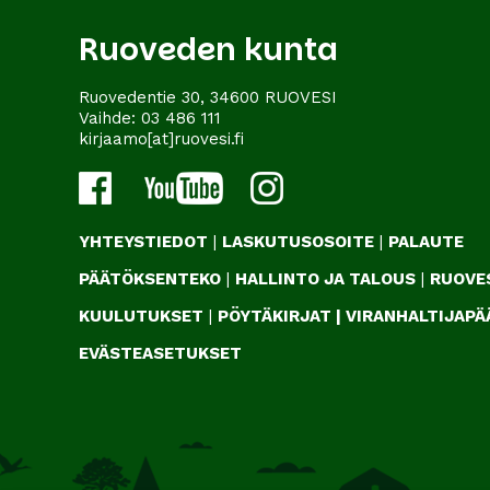
Ruoveden kunta
Ruovedentie 30, 34600 RUOVESI
Vaihde:
03 486 111
kirjaamo[at]ruovesi.fi
YHTEYSTIEDOT
|
LASKUTUSOSOITE
|
PALAUTE
PÄÄTÖKSENTEKO
|
HALLINTO JA TALOUS
|
RUOVES
KUULUTUKSET
|
PÖYTÄKIRJAT
|
VIRANHALTIJAP
EVÄSTEASETUKSET