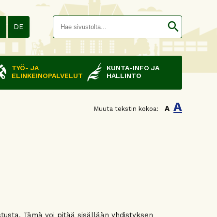
Hakusana(
search
N
DE
TYÖ- JA
KUNTA-INFO JA
ELINKEINOPALVELUT
HALLINTO
A
A
Muuta tekstin kokoa:
stusta. Tämä voi pitää sisällään yhdistyksen