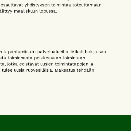
 edesauttavat yhdistyksen toimintaa toteuttamaan
päättyy maaliskuun lopussa.
 tapahtumiin eri palvelualueilla. Mikäli hakija saa
sta toiminnasta poikkeavaan toimintaan.
a, jotka edistävät uusien toimintatapojen ja
in tulee uusia ruovesiläisiä. Maksatus tehdään