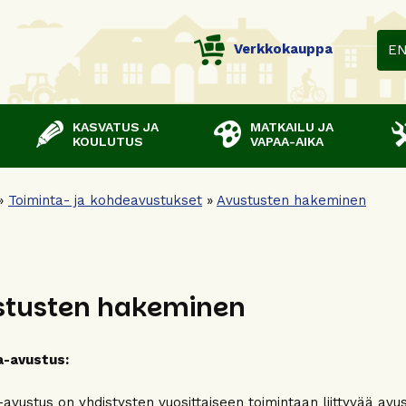
Verkkokauppa
E
KASVATUS JA
MATKAILU JA
KOULUTUS
VAPAA-AIKA
»
Toiminta- ja kohdeavustukset
»
Avustusten hakeminen
stusten hakeminen
a-avustus:
-avustus on yhdistysten vuosittaiseen toimintaan liittyvää avu