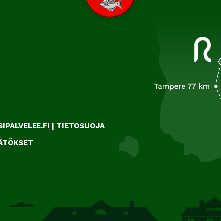
IPALVELEE.FI
|
TIETOSUOJA
ÄÄTÖKSET