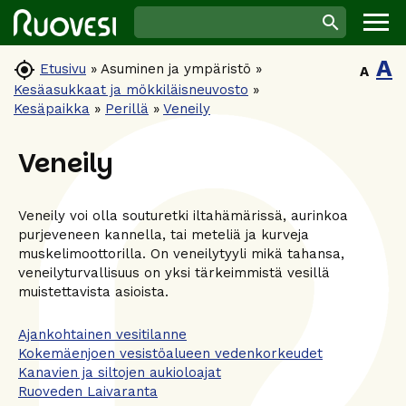
A

Etusivu
»
Asuminen ja ympäristö
»
A
Kesäasukkaat ja mökkiläisneuvosto
»
Kesäpaikka
»
Perillä
»
Veneily
Veneily
Veneily voi olla souturetki iltahämärissä, aurinkoa
purjeveneen kannella, tai meteliä ja kurveja
muskelimoottorilla. On veneilytyyli mikä tahansa,
veneilyturvallisuus on yksi tärkeimmistä vesillä
muistettavista asioista.
Ajankohtainen vesitilanne
Kokemäenjoen vesistöalueen vedenkorkeudet
Kanavien ja siltojen aukioloajat
Ruoveden Laivaranta