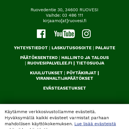
Ruovedentie 30, 34600 RUOVESI
Vaihde:
03 486 111
kirjaamo[at]ruovesi.fi
YHTEYSTIEDOT
|
LASKUTUSOSOITE
|
PALAUTE
PÄÄTÖKSENTEKO
|
HALLINTO JA TALOUS
|
RUOVESIPALVELEE.FI
|
TIETOSUOJA
KUULUTUKSET
|
PÖYTÄKIRJAT
|
VIRANHALTIJAPÄÄTÖKSET
EVÄSTEASETUKSET
Käytämme verkkosivustollamme evästeitä.
Hyväksymällä kaikki evästeet varmistat parhaan
mahdollisen käyttökokemuksen.
Lue lisää evästeistä