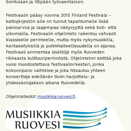
Sointulaan ja Ittipään työvaentaloon.
Festivaalin pääsy vuonna 2015 Finland Festivals -
kattojärjestön alle on tuonut tapahtumalle lisää
painoarvoa ja laajempaa näkyvyyttä sekä koti- että
ulkomailla. Festivaalin ohjelmisto rakentuu vahvasti
klassiselle perinteelle, mutta myös nykymusiikilla,
kantaesityksillä ja poikkitaiteellisuudella on sijansa.
Festivaali ammentaa sisältöjä myös Ruoveden
rikkaasta kulttuuriperinnöstä. Ohjelmiston esittää joka
vuosi muodostettava festivaaliorkesteri, jonka
kokoonpano vaihtelee ja joka hitsautuu yhteen
konsertteja edeltävän tiiviin harjoittelu- ja
yhdessäolojakson aikana Ruovedellä.
Ohjelmatiedot
musiikkiaruovesi.fi
.