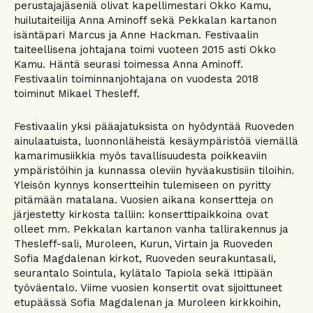
perustajajäseniä olivat kapellimestari Okko Kamu,
huilutaiteilija Anna Aminoff sekä Pekkalan kartanon
isäntäpari Marcus ja Anne Hackman. Festivaalin
taiteellisena johtajana toimi vuoteen 2015 asti Okko
Kamu. Häntä seurasi toimessa Anna Aminoff.
Festivaalin toiminnanjohtajana on vuodesta 2018
toiminut Mikael Thesleff.
Festivaalin yksi pääajatuksista on hyödyntää Ruoveden
ainulaatuista, luonnonläheistä kesäympäristöä viemällä
kamarimusiikkia myös tavallisuudesta poikkeaviin
ympäristöihin ja kunnassa oleviin hyväakustisiin tiloihin.
Yleisön kynnys konsertteihin tulemiseen on pyritty
pitämään matalana. Vuosien aikana konsertteja on
järjestetty kirkosta talliin: konserttipaikkoina ovat
olleet mm. Pekkalan kartanon vanha tallirakennus ja
Thesleff-sali, Muroleen, Kurun, Virtain ja Ruoveden
Sofia Magdalenan kirkot, Ruoveden seurakuntasali,
seurantalo Sointula, kylätalo Tapiola sekä Ittipään
työväentalo. Viime vuosien konsertit ovat sijoittuneet
etupäässä Sofia Magdalenan ja Muroleen kirkkoihin,