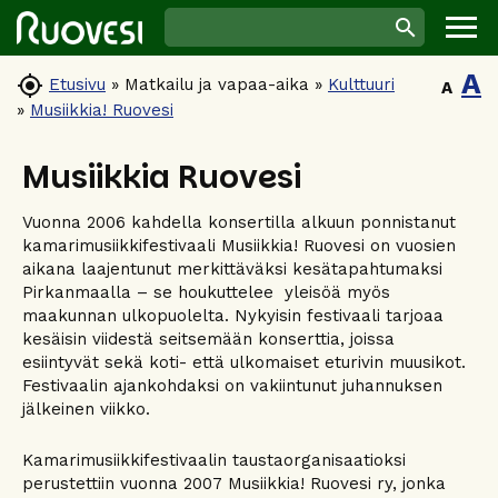
A

Etusivu
»
Matkailu ja vapaa-aika
»
Kulttuuri
A
»
Musiikkia! Ruovesi
Musiikkia Ruovesi
Vuonna 2006 kahdella konsertilla alkuun ponnistanut
kamarimusiikkifestivaali Musiikkia! Ruovesi on vuosien
aikana laajentunut merkittäväksi kesätapahtumaksi
Pirkanmaalla – se houkuttelee yleisöä myös
maakunnan ulkopuolelta. Nykyisin festivaali tarjoaa
kesäisin viidestä seitsemään konserttia, joissa
esiintyvät sekä koti- että ulkomaiset eturivin muusikot.
Festivaalin ajankohdaksi on vakiintunut juhannuksen
jälkeinen viikko.
Kamarimusiikkifestivaalin taustaorganisaatioksi
perustettiin vuonna 2007 Musiikkia! Ruovesi ry, jonka