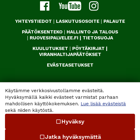
YHTEYSTIEDOT
|
LASKUTUSOSOITE
|
PALAUTE
PÄÄTÖKSENTEKO
|
HALLINTO JA TALOUS
|
RUOVESIPALVELEE.FI
|
TIETOSUOJA
KUULUTUKSET
|
PÖYTÄKIRJAT
|
VIRANHALTIJAPÄÄTÖKSET
EVÄSTEASETUKSET
Käytämme verkkosivustollamme evästeitä.
Hyväksymällä kaikki evästeet varmistat parhaan
mahdollisen käyttökokemuksen.
Lue lisää evästeistä
sekä niiden käytöstä.
Hyväksy
check_box_outline_blank
Jatka hyväksymättä
check_box_outline_blank