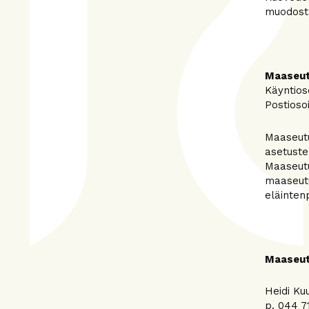
muodosta
Maaseut
Käyntios
Postioso
Maaseutu
asetuste
Maaseutu
maaseutu
eläintenp
Maaseut
Heidi Ku
p. 044 7