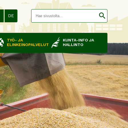
Hakusana(
search
N
DE
TYÖ- JA
KUNTA-INFO JA
ELINKEINOPALVELUT
HALLINTO