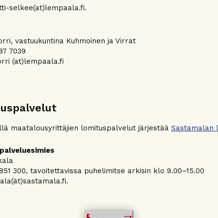
tti-selkee(at)lempaala.fi.
ri, vastuukuntina Kuhmoinen ja Virrat
87 7039
ri (at)lempaala.fi
uspalvelut
lä maatalousyrittäjien lomituspalvelut järjestää
Sastamalan l
palveluesimies
kala
851 300, tavoitettavissa puhelimitse arkisin klo 9.00–15.00
ala(ät)sastamala.fi.