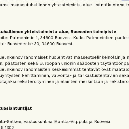
ma maaseutuhallinnon yhteistoiminta-alue. Isäntäkuntana t
uhallinnon yhteistoiminta-alue, Ruoveden toimipiste
oite: Palmenintie 1, 34600 Ruovesi. Kulku Palmenintien puole
ite: Ruovedentie 30, 34600 Ruovesi.
elinkeinoviranomaiset huolehtivat maaseutuelinkeinolain ja 
n, päätösten sekä Euroopan unionin säädösten täytäntöönpa
elinkeinoviranomaisten keskeisimmät tehtävät ovat maatalou
yritysten kehittäminen, valvonta- ja tarkastustehtävien sek
itäjäksi rekisteröityminen ja eläinten merkintään ja rekisteröint
uasiantuntijat
utti-Selkee, vastuukuntina Mänttä-Vilppula ja Ruovesi
15 1302