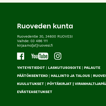
Ruoveden kunta
Ruovedentie 30, 34600 RUOVESI
Vaihde:
03 486 111
kirjaamo[at]ruovesi.fi
YHTEYSTIEDOT
|
LASKUTUSOSOITE
|
PALAUTE
PÄÄTÖKSENTEKO
|
HALLINTO JA TALOUS
|
RUOVES
KUULUTUKSET
|
PÖYTÄKIRJAT
|
VIRANHALTIJAP
EVÄSTEASETUKSET