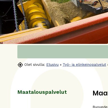

Olet sivulla:
Etusivu
»
Työ- ja elinkeinopalvelut
Maa
Maatalouspalvelut
Ruoveden