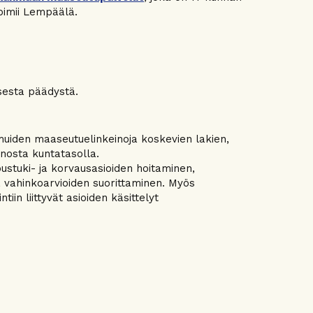
oimii Lempäälä.
isesta päädystä.
muiden maaseutuelinkeinoja koskevien lakien,
nosta kuntatasolla.
stuki- ja korvausasioiden hoitaminen,
ä vahinkoarvioiden suorittaminen. Myös
iin liittyvät asioiden käsittelyt