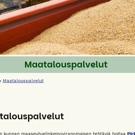
Maatalouspalvelut
»
Maatalouspalvelut
talouspalvelut
 kunnan maaseutuelinkeinoviranomaisen tehtäviä hoitaa
Pir