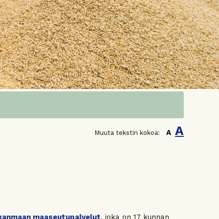
A
A
Muuta tekstin kokoa:
kanmaan maaseutupalvelut
, joka on 17 kunnan