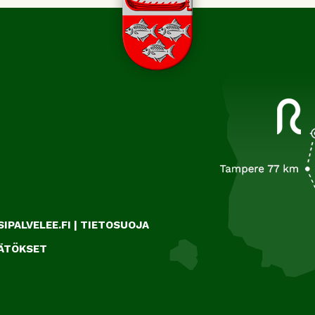
IPALVELEE.FI
|
TIETOSUOJA
ÄÄTÖKSET