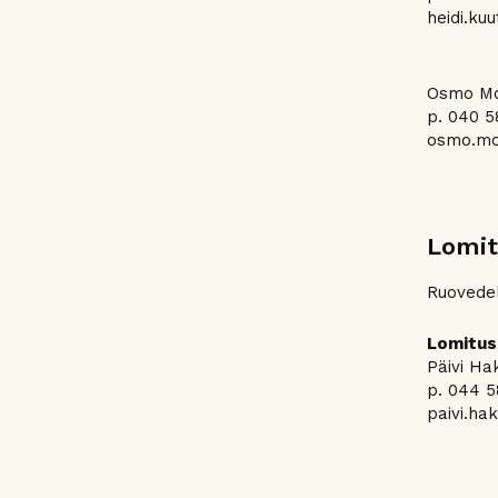
heidi.kuu
Osmo Mor
p. 040 5
osmo.mor
Lomit
Ruovedel
Lomitus
Päivi Ha
p. 044 5
paivi.hak