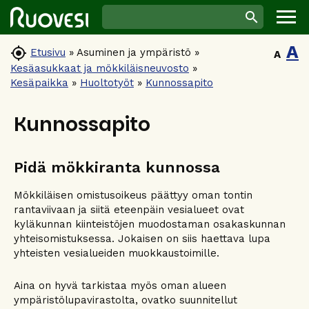
A

Etusivu
»
Asuminen ja ympäristö
»
A
Kesäasukkaat ja mökkiläisneuvosto
»
Kesäpaikka
»
Huoltotyöt
»
Kunnossapito
Kunnossapito
Pidä mökkiranta kunnossa
Mökkiläisen omistusoikeus päättyy oman tontin
rantaviivaan ja siitä eteenpäin vesialueet ovat
kyläkunnan kiinteistöjen muodostaman osakaskunnan
yhteisomistuksessa. Jokaisen on siis haettava lupa
yhteisten vesialueiden muokkaustoimille.
Aina on hyvä tarkistaa myös oman alueen
ympäristölupavirastolta, ovatko suunnitellut