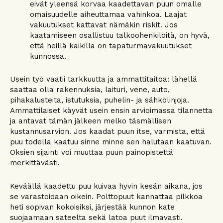
eivät yleensä korvaa kaadettavan puun omalle
omaisuudelle aiheuttamaa vahinkoa. Laajat
vakuutukset kattavat nämäkin riskit. Jos
kaatamiseen osallistuu talkoohenkilöitä, on hyvä,
että heillä kaikilla on tapaturmavakuutukset
kunnossa.
Usein työ vaatii tarkkuutta ja ammattitaitoa: lähellä
saattaa olla rakennuksia, laituri, vene, auto,
pihakalusteita, istutuksia, puhelin- ja sähkölinjoja.
Ammattilaiset käyvät usein ensin arvioimassa tilannetta
ja antavat tämän jälkeen melko täsmällisen
kustannusarvion. Jos kaadat puun itse, varmista, että
puu todella kaatuu sinne minne sen halutaan kaatuvan.
Oksien sijainti voi muuttaa puun painopistettä
merkittävästi.
Keväällä kaadettu puu kuivaa hyvin kesän aikana, jos
se varastoidaan oikein. Polttopuut kannattaa pilkkoa
heti sopivan kokoisiksi, järjestää kunnon kate
suojaamaan sateelta sekä latoa puut ilmavasti.