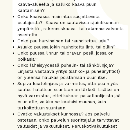
kaava-alueella ja salliiko kaava puun
kaatamisen?
Onko kaavassa mainintaa suojeltavista
puulajeista? Kaava on saatavissa sijaintikunnan
ympäristö-, rakennuskaava- tai rakennusvalvonta
osastolta.
Onko puu harvinainen tai rauhoitettua lajia?
Asuuko puussa jokin rauhoitettu lintu tai eläin?
Onko puussa linnun tai oravan pesä, jossa on
poikasia?
Onko läheisyydessä puhelin- tai sähkölinjoja?
Linjasta vastaava yritys (sähkö- ja puhelinyhtiöt)
on yleensä halukas poistamaan puun itse.
Sopiva kaatolinjaus ja varmistus, että puu myös
kaatuu haluttuun suuntaan on tärkeä. Lisäksi on
hyvä varmistaa, ettei kukaan paikallaolijoista jää
puun alle, vaikka se kaatuisi muuhun, kuin
tarkoitettuun suuntaan.
Ovatko vakuutukset kunnossa? Jos palvelu
ostetaan, onko palvelun suorittajalla tarvittavat
valtuudet ja vakuutukset. Peruskotivakuutukset