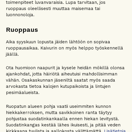
toimenpiteet luvanvaraisia. Lupa tarvitaan, jos
ruoppaus oleellisesti muuttaa maisemaa tai
luonnonoloja.
Ruoppaus
Aika syyskuun lopusta jäiden lähtöön on sopivaa
ruoppausaikaa. Kaivurin on myös helppo työskennellä
jäällä.
Ota huomioon naapurit ja kysele heidän mökillä olonsa
ajankohdat, jotta häiriötä aiheutuisi mahdollisimman
vähän. Osakaskunnan jäseniltä saatat myös saada
arvokasta tietoa kalojen kutupaikoista ja lintujen
pesimäalueista.
Ruopatun alueen pohja vaatii useimmiten kunnon
hiekkakerroksen, mutta savikkoinen ranta täytyy
pohjustaa suodatinkankaalla ennen hiekan levitystä.
Suodatinkangas kestää lähes ikuisesti, ja pitää veden
kirkkaana tuulista ja aallokosta välittämättä.
Lisätietoja