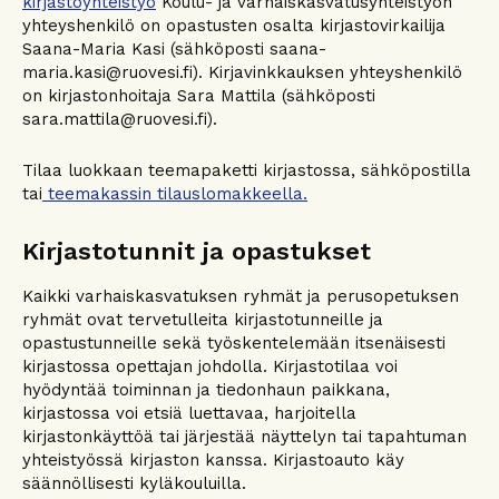
kirjastoyhteistyö
Koulu- ja varhaiskasvatusyhteistyön
yhteyshenkilö on opastusten osalta kirjastovirkailija
Saana-Maria Kasi (sähköposti saana-
maria.kasi@ruovesi.fi). Kirjavinkkauksen yhteyshenkilö
on kirjastonhoitaja Sara Mattila (sähköposti
sara.mattila@ruovesi.fi).
Tilaa luokkaan teemapaketti kirjastossa, sähköpostilla
tai
teemakassin tilauslomakkeella.
Kirjastotunnit ja opastukset
Kaikki varhaiskasvatuksen ryhmät ja perusopetuksen
ryhmät ovat tervetulleita kirjastotunneille ja
opastustunneille sekä työskentelemään itsenäisesti
kirjastossa opettajan johdolla. Kirjastotilaa voi
hyödyntää toiminnan ja tiedonhaun paikkana,
kirjastossa voi etsiä luettavaa, harjoitella
kirjastonkäyttöä tai järjestää näyttelyn tai tapahtuman
yhteistyössä kirjaston kanssa. Kirjastoauto käy
säännöllisesti kyläkouluilla.