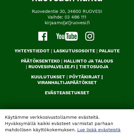
Ruovedentie 30, 34600 RUOVESI
Vaihde:
03 486 111
kirjaamo[at]ruovesi.fi
YHTEYSTIEDOT
|
LASKUTUSOSOITE
|
PALAUTE
PÄÄTÖKSENTEKO
|
HALLINTO JA TALOUS
|
RUOVESIPALVELEE.FI
|
TIETOSUOJA
KUULUTUKSET
|
PÖYTÄKIRJAT
|
VIRANHALTIJAPÄÄTÖKSET
EVÄSTEASETUKSET
Käytämme verkkosivustollamme evästeitä.
Hyväksymällä kaikki evästeet varmistat parhaan
mahdollisen käyttökokemuksen.
Lue lisää evästeistä