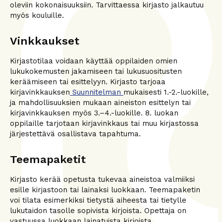
oleviin kokonaisuuksiin. Tarvittaessa kirjasto jalkautuu
myös kouluille.
Vinkkaukset
Kirjastotilaa voidaan käyttää oppilaiden omien
lukukokemusten jakamiseen tai lukusuositusten
keräämiseen tai esittelyyn. Kirjasto tarjoaa
kirjavinkkauksen
Suunnitelman
mukaisesti 1.-2.-luokille,
ja mahdollisuuksien mukaan aineiston esittelyn tai
kirjavinkkauksen myös 3.–4.-luokille. 8. luokan
oppilaille tarjotaan kirjavinkkaus tai muu kirjastossa
järjestettävä osallistava tapahtuma.
Teemapaketit
Kirjasto kerää opetusta tukevaa aineistoa valmiiksi
esille kirjastoon tai lainaksi luokkaan. Teemapaketin
voi tilata esimerkiksi tietystä aiheesta tai tietylle
lukutaidon tasolle sopivista kirjoista. Opettaja on
vastuussa luokkaan lainatuista kirjoista.