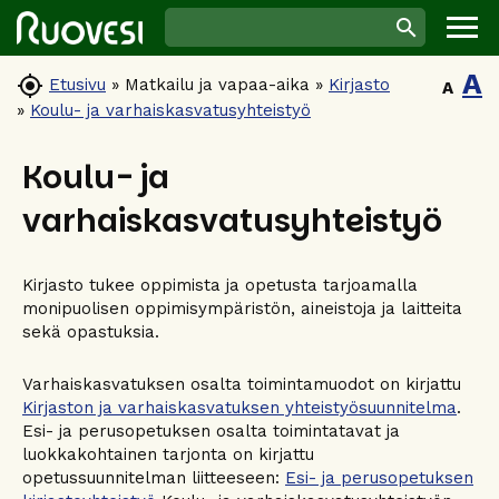
A

Etusivu
»
Matkailu ja vapaa-aika
»
Kirjasto
A
»
Koulu- ja varhaiskasvatusyhteistyö
Koulu- ja
varhaiskasvatusyhteistyö
Kirjasto tukee oppimista ja opetusta tarjoamalla
monipuolisen oppimisympäristön, aineistoja ja laitteita
sekä opastuksia.
Varhaiskasvatuksen osalta toimintamuodot on kirjattu
Kirjaston ja varhaiskasvatuksen yhteistyösuunnitelma
.
Esi- ja perusopetuksen osalta toimintatavat ja
luokkakohtainen tarjonta on kirjattu
opetussuunnitelman liitteeseen:
Esi- ja perusopetuksen