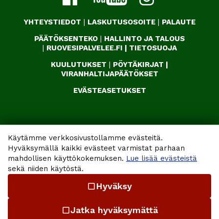
YHTEYSTIEDOT
|
LASKUTUSOSOITE
|
PALAUTE
PÄÄTÖKSENTEKO
|
HALLINTO JA TALOUS
|
RUOVESIPALVELEE.FI
|
TIETOSUOJA
KUULUTUKSET
|
PÖYTÄKIRJAT
|
VIRANHALTIJAPÄÄTÖKSET
EVÄSTEASETUKSET
Käytämme verkkosivustollamme evästeitä.
Hyväksymällä kaikki evästeet varmistat parhaan
mahdollisen käyttökokemuksen.
Lue lisää evästeistä
sekä niiden käytöstä.
Hyväksy
check_box_outline_blank
Jatka hyväksymättä
check_box_outline_blank