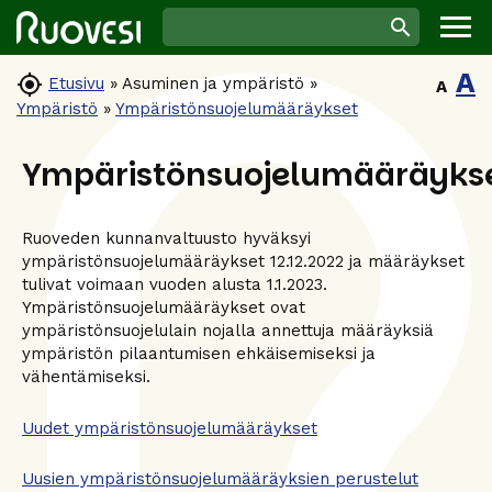
A

Etusivu
»
Asuminen ja ympäristö
»
A
Ympäristö
»
Ympäristönsuojelumääräykset
Ympäristönsuojelumääräyks
Ruoveden kunnanvaltuusto hyväksyi
ympäristönsuojelumääräykset 12.12.2022 ja määräykset
tulivat voimaan vuoden alusta 1.1.2023.
Ympäristönsuojelumääräykset ovat
ympäristönsuojelulain nojalla annettuja määräyksiä
ympäristön pilaantumisen ehkäisemiseksi ja
vähentämiseksi.
Uudet ympäristönsuojelumääräykset
Uusien ympäristönsuojelumääräyksien perustelut