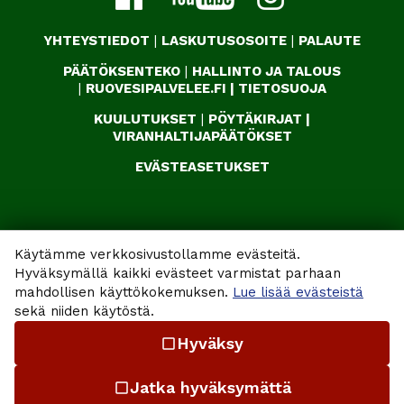
YHTEYSTIEDOT
|
LASKUTUSOSOITE
|
PALAUTE
PÄÄTÖKSENTEKO
|
HALLINTO JA TALOUS
|
RUOVESIPALVELEE.FI
|
TIETOSUOJA
KUULUTUKSET
|
PÖYTÄKIRJAT
|
VIRANHALTIJAPÄÄTÖKSET
EVÄSTEASETUKSET
Käytämme verkkosivustollamme evästeitä.
Hyväksymällä kaikki evästeet varmistat parhaan
mahdollisen käyttökokemuksen.
Lue lisää evästeistä
sekä niiden käytöstä.
Hyväksy
check_box_outline_blank
Jatka hyväksymättä
check_box_outline_blank