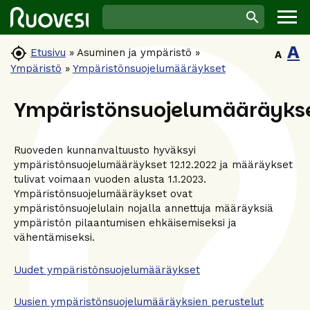
A

Etusivu
»
Asuminen ja ympäristö
»
A
Ympäristö
»
Ympäristönsuojelumääräykset
Ympäristönsuojelumääräyks
Ruoveden kunnanvaltuusto hyväksyi
ympäristönsuojelumääräykset 12.12.2022 ja määräykset
tulivat voimaan vuoden alusta 1.1.2023.
Ympäristönsuojelumääräykset ovat
ympäristönsuojelulain nojalla annettuja määräyksiä
ympäristön pilaantumisen ehkäisemiseksi ja
vähentämiseksi.
Uudet ympäristönsuojelumääräykset
Uusien ympäristönsuojelumääräyksien perustelut